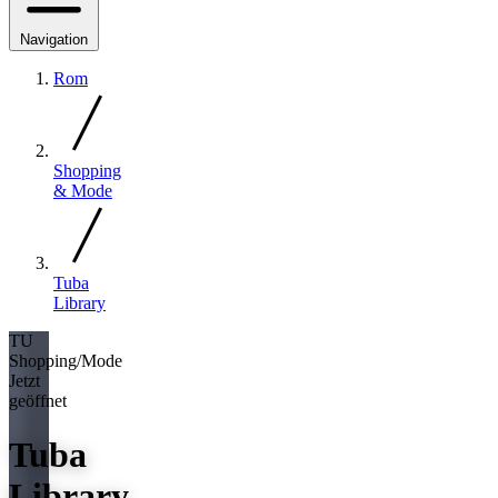
Navigation
Rom
Shopping
& Mode
Tuba
Library
TU
Shopping/Mode
Jetzt
geöffnet
Tuba
Library