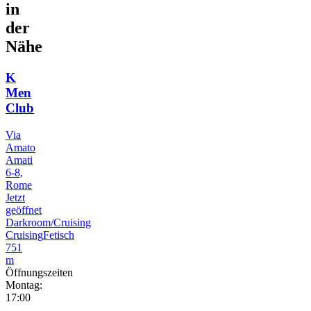
in
der
Nähe
K
Men
Club
Via
Amato
Amati
6-8,
Rome
Jetzt
geöffnet
Darkroom/Cruising
Cruising
Fetisch
751
m
Öffnungszeiten
Montag:
17:00
-