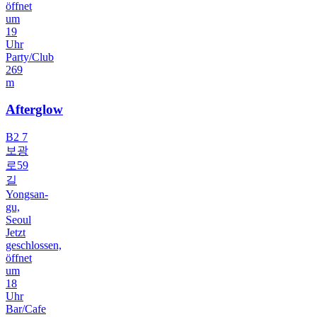
öffnet
um
19
Uhr
Party/Club
269
m
Afterglow
B2 7
보광
로59
길
Yongsan-
gu,
Seoul
Jetzt
geschlossen,
öffnet
um
18
Uhr
Bar/Cafe