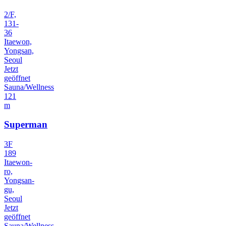
2/F,
131-
36
Itaewon,
Yongsan,
Seoul
Jetzt
geöffnet
Sauna/Wellness
121
m
Superman
3F
189
Itaewon-
ro,
Yongsan-
gu,
Seoul
Jetzt
geöffnet
Sauna/Wellness