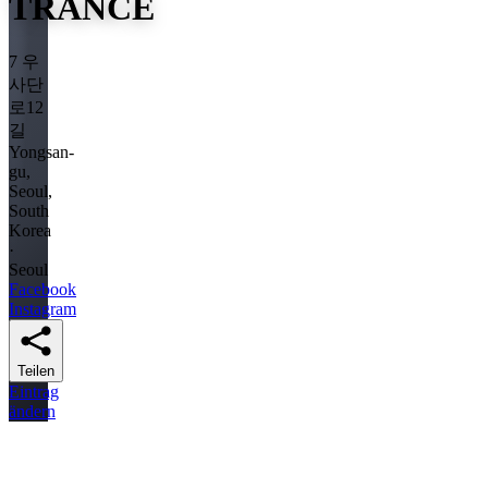
TRANCE
7 우
사단
로12
길
Yongsan-
gu,
Seoul,
South
Korea
·
Seoul
Facebook
Instagram
Teilen
Eintrag
ändern