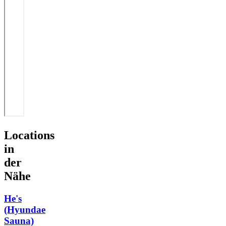
Locations
in
der
Nähe
He's
(Hyundae
Sauna)