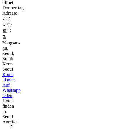
öffnet
Donnerstag
Adresse
7 우
사단
로12
길
Yongsan-
gu,
Seoul,
South
Korea
Seoul
Route
planen
Auf
Whatsapp
teilen
Hotel
finden
in
Seoul
Anreise