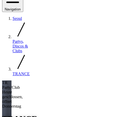
Navigation
Seoul
Partys,
Discos &
Clubs
TRANCE
TR
Party/Club
Heute
geschlossen,
öffnet
Donnerstag