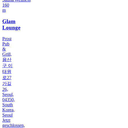
160
m
Glam
Lounge
Prost
Pub
&
Grill,
용산
구 이
태원
로27
가길
26,
Seoul,
04350,
South
Korea,
Seoul
Jetzt
geschlossen,