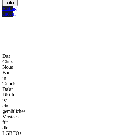
Teilen
Eintrag
ändern
Das
Chez
Nous
Bar
in
Taipeis
Da'an
District
ist
ein
gemütliches
Versteck
für
die
LGBTQ+-