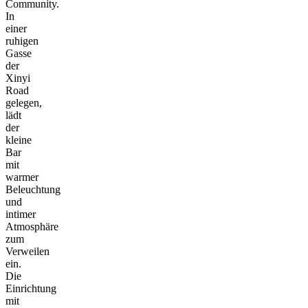
Community.
In
einer
ruhigen
Gasse
der
Xinyi
Road
gelegen,
lädt
der
kleine
Bar
mit
warmer
Beleuchtung
und
intimer
Atmosphäre
zum
Verweilen
ein.
Die
Einrichtung
mit