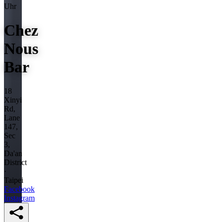
Uhr
Chez
Nous
Bar
18
Xinyi
Rd,
Lane
147,
Sec
3,
Da'an
District
·
Taipei
Facebook
Instagram