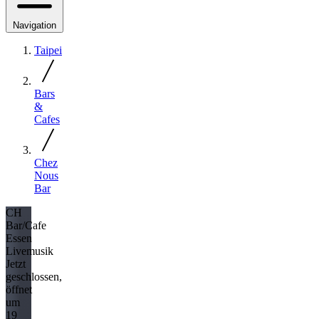
Navigation
Taipei
Bars
&
Cafes
Chez
Nous
Bar
CH
Bar/Cafe
Essen
Livemusik
Jetzt
geschlossen,
öffnet
um
19