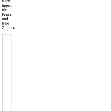
Karte
tippen
für
Preise
und
freie
Zimmer.