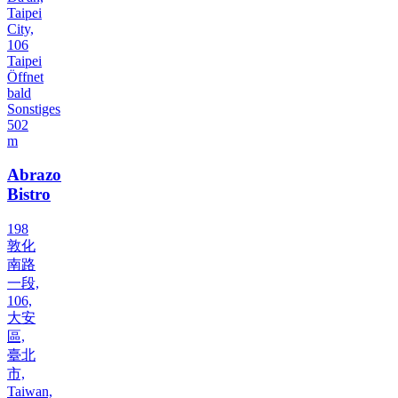
Taipei
City,
106
Taipei
Öffnet
bald
Sonstiges
502
m
Abrazo
Bistro
198
敦化
南路
一段,
106,
大安
區,
臺北
市,
Taiwan,