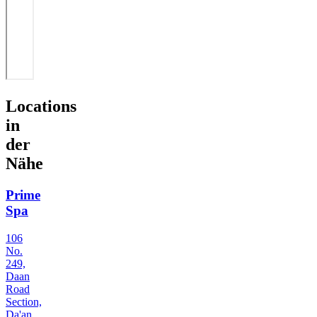
Locations
in
der
Nähe
Prime
Spa
106
No.
249,
Daan
Road
Section,
Da'an,