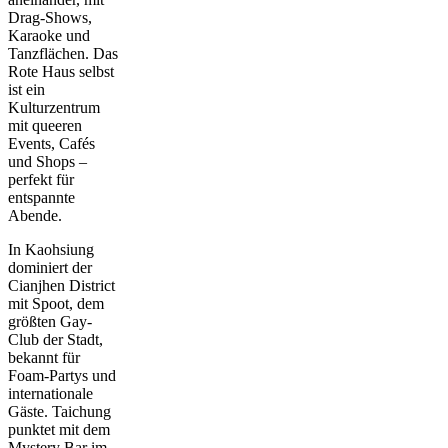
Drag-Shows,
Karaoke und
Tanzflächen. Das
Rote Haus selbst
ist ein
Kulturzentrum
mit queeren
Events, Cafés
und Shops –
perfekt für
entspannte
Abende.
In Kaohsiung
dominiert der
Cianjhen District
mit Spoot, dem
größten Gay-
Club der Stadt,
bekannt für
Foam-Partys und
internationale
Gäste. Taichung
punktet mit dem
Mystery Bar im