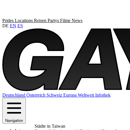
Prides
Locations
Reisen
Partys
Filme
News
DE
EN
ES
Deutschland
Österreich
Schweiz
Europa
Weltweit
Infothek
Navigation
Städte in Taiwan