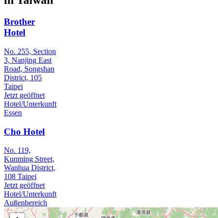
in Taiwan
Brother
Hotel
No. 255, Section
3, Nanjing East
Road, Songshan
District, 105
Taipei
Jetzt geöffnet
Hotel/Unterkunft
Essen
Cho Hotel
No. 119,
Kunming Street,
Wanhua District,
108 Taipei
Jetzt geöffnet
Hotel/Unterkunft
Außenbereich