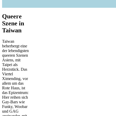
Queere
Szene in
Taiwan
Taiwan
beherbergt eine
der lebendigsten
queeren Szenen
Asiens, mit
Taipei als
Herzstück. Das
Viertel
Ximending, vor
allem um das
Rote Haus, ist
das Epizentrum:
Hier reihen sich
Gay-Bars wie
Funky, Woobar
und GAG
aneinander, mit