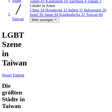
Asien
Taipei
43
Kaohsiung
10
Taichung
4
Tainan
3
Länder in Asien
China
24
Hongkong
32
Indien
11
Indonesien
20
Israel
26
Japan
94
Kambodscha
22
Taiwan
60
Taiwan
Mehr anzeigen
LGBT
Szene
in
Taiwan
Neuer Eintrag
Die
größten
Städte in
Taiwan