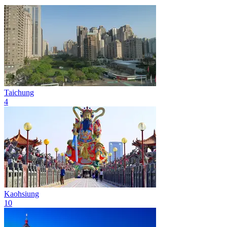
Taichung
4
Kaohsiung
10