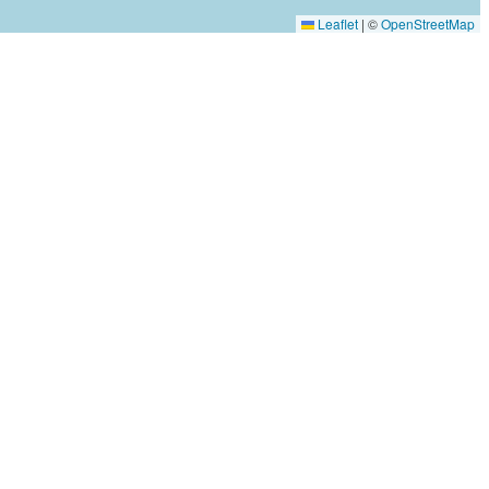
Leaflet
|
©
OpenStreetMap