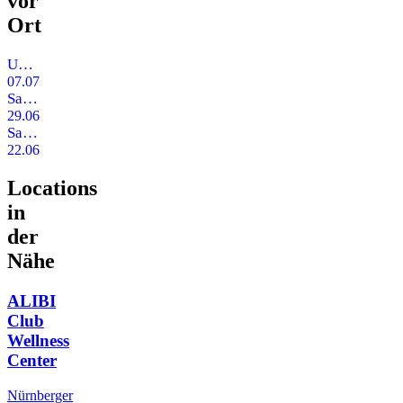
vor
Ort
Unisex-Tag (Bi-Open)
07.07.2023
Sauna-Tag
29.06.2023
Sauna-Tag
22.06.2023
Locations
in
der
Nähe
ALIBI
Club
Wellness
Center
Nürnberger