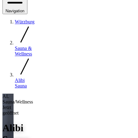
Navigation
Würzburg
Sauna &
Wellness
Alibi
Sauna
AL
Sauna/Wellness
Jetzt
geöffnet
Alibi