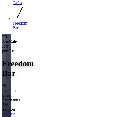
Cafes
Freedom
Bar
FR
Bar/Cafe
Jetzt
geöffnet
Freedom
Bar
28
Padonmar
Street,
Sanchaung
TSP ·
Yangon
Website