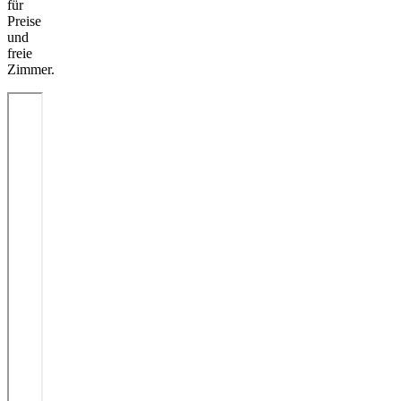
für
Preise
und
freie
Zimmer.