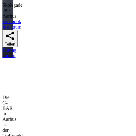
Skolegade
28 ·
Aarhus
Facebook
Instagram
Teilen
Eintrag
ändern
Die
G-
BAR
in
Aarhus
ist
der
Treffpunkt