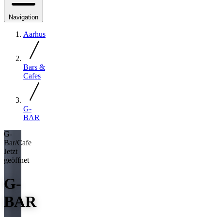
Navigation
Aarhus
Bars &
Cafes
G-
BAR
G-
Bar/Cafe
Jetzt
geöffnet
G-
BAR