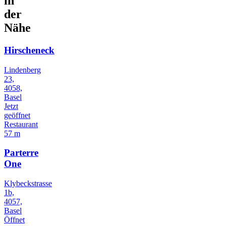
in
der
Nähe
Hirscheneck
Lindenberg
23,
4058,
Basel
Jetzt
geöffnet
Restaurant
57 m
Parterre
One
Klybeckstrasse
1b,
4057,
Basel
Öffnet