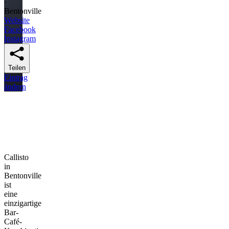
·
Bentonville
Website
Facebook
Instagram
Teilen
Eintrag
ändern
Callisto
in
Bentonville
ist
eine
einzigartige
Bar-
Café-