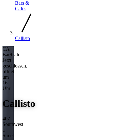
Bars &
Cafes
Callisto
CA
Bar/Cafe
Jetzt
geschlossen,
öffnet
um
16
Uhr
Callisto
407
Southwest
a
Street