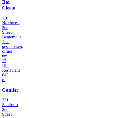
Bar
Cleeta
110
Northwest
2nd
Street,
Bentonville
Jetzt
geschlossen,
öffnet
um
17
Uhr
Restaurant
643
m
Conifer
321
Southeast
2nd
Street