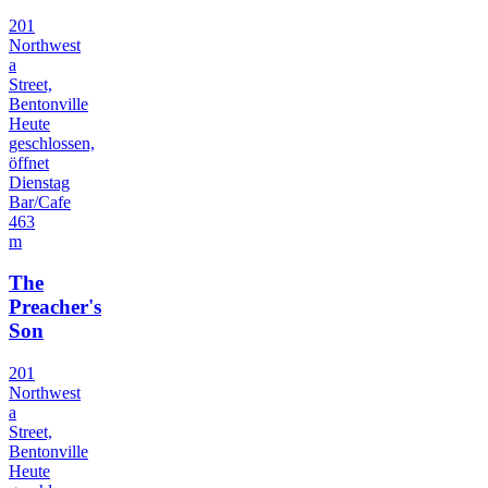
201
Northwest
a
Street,
Bentonville
Heute
geschlossen,
öffnet
Dienstag
Bar/Cafe
463
m
The
Preacher's
Son
201
Northwest
a
Street,
Bentonville
Heute