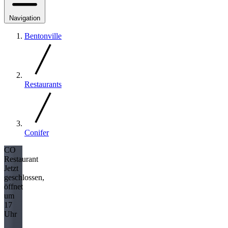
Navigation
Bentonville
Restaurants
Conifer
CO
Restaurant
Jetzt
geschlossen,
öffnet
um
17
Uhr