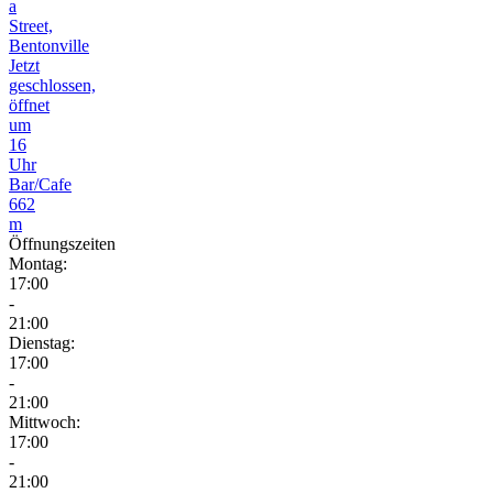
a
Street,
Bentonville
Jetzt
geschlossen,
öffnet
um
16
Uhr
Bar/Cafe
662
m
Öffnungszeiten
Montag:
17:00
-
21:00
Dienstag:
17:00
-
21:00
Mittwoch:
17:00
-
21:00