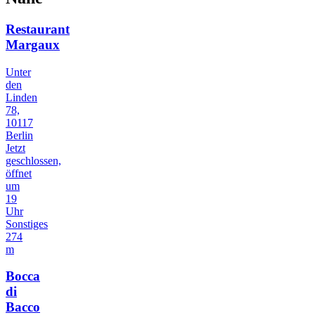
Restaurant
Margaux
Unter
den
Linden
78,
10117
Berlin
Jetzt
geschlossen,
öffnet
um
19
Uhr
Sonstiges
274
m
Bocca
di
Bacco