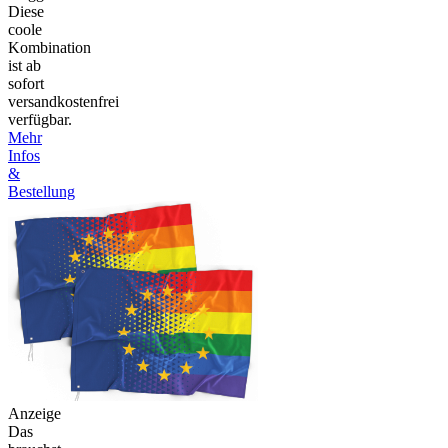
Diese
coole
Kombination
ist ab
sofort
versandkostenfrei
verfügbar.
Mehr
Infos
&
Bestellung
Anzeige
Das