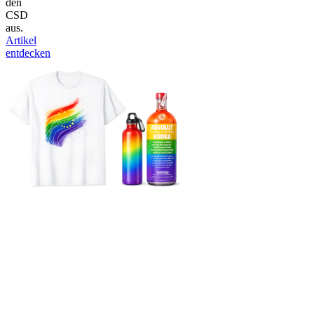
den
CSD
aus.
Artikel
entdecken