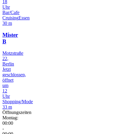
18
Uhr
Bar/Cafe
Cruising
Essen
30 m
Mister
B
Motzstraße
22,
Berlin
Jetzt
geschlossen,
öffnet
um
12
Uhr
Shopping/Mode
33 m
Öffnungszeiten
Montag:
00:00
-
00:00