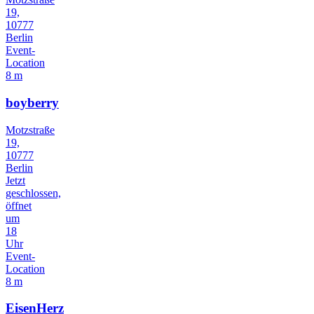
19,
10777
Berlin
Event-
Location
8 m
boyberry
Motzstraße
19,
10777
Berlin
Jetzt
geschlossen,
öffnet
um
18
Uhr
Event-
Location
8 m
EisenHerz