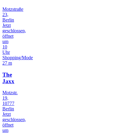
Motzstraße
23,
Berlin
Jetzt
geschlossen,
öffnet
um
10
Uhr
Shopping/Mode
27 m
The
Jaxx
Motzstr.
19,
10777
Berlin
Jetzt
geschlossen,
öffnet
um