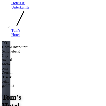
Hotels &
Unterkünfte
Tom's
Hotel
TO
Hotel/Unterkunft
Schöneberg
Gay-
owned
Men-
only
Zentral
★★★
Jetzt
geöffnet
Tom's
Hotel