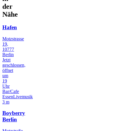
der
Nähe
Hafen
Motzstrasse
19,
10777
Berlin
Jetzt
geschlossen,
öffnet
um
19
Uhr
Bar/Cafe
Essen
Livemusik
3 m
Boyberry
Berlin
Motzstraße