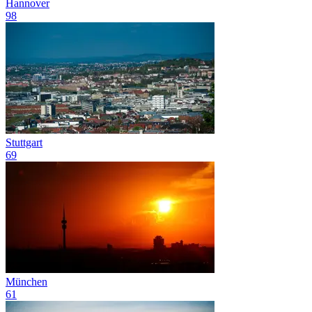
Hannover
98
Stuttgart
69
München
61