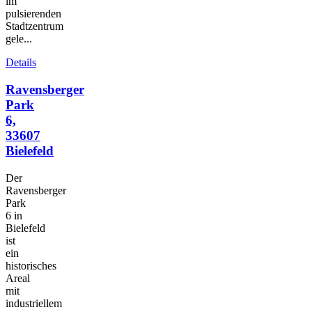
im
pulsierenden
Stadtzentrum
gele...
Details
Ravensberger
Park
6,
33607
Bielefeld
Der
Ravensberger
Park
6 in
Bielefeld
ist
ein
historisches
Areal
mit
industriellem