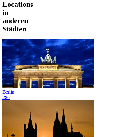
Locations
in
anderen
Städten
Berlin
286