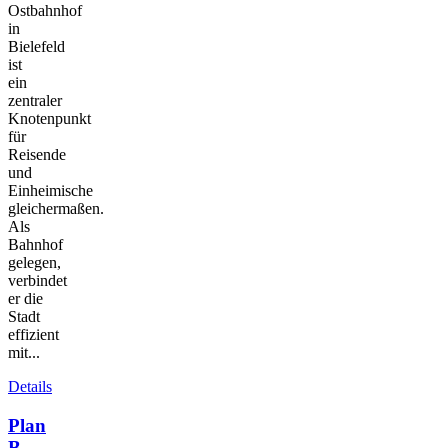
Ostbahnhof
in
Bielefeld
ist
ein
zentraler
Knotenpunkt
für
Reisende
und
Einheimische
gleichermaßen.
Als
Bahnhof
gelegen,
verbindet
er die
Stadt
effizient
mit...
Details
Plan
B