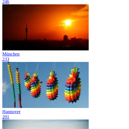
246
München
233
Hannover
201