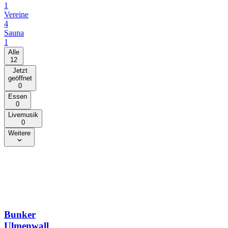
1
Vereine
4
Sauna
1
Alle
12
Jetzt
geöffnet
0
Essen
0
Livemusik
0
Weitere
Bunker
Ulmenwall