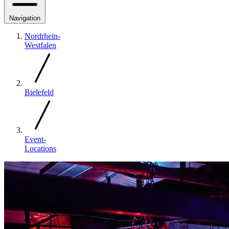
Navigation
Nordrhein-
Westfalen
Bielefeld
Event-
Locations