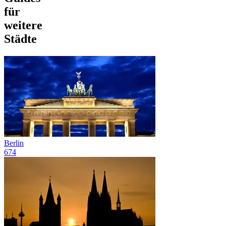
für
weitere
Städte
Berlin
674