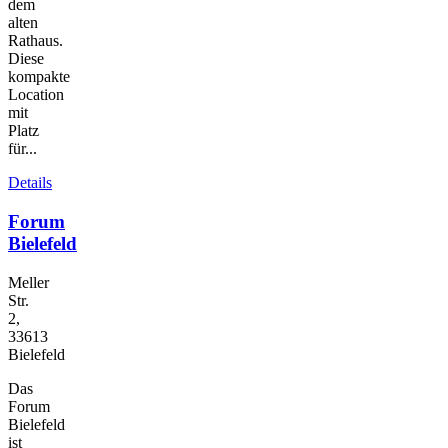
dem
alten
Rathaus.
Diese
kompakte
Location
mit
Platz
für...
Details
Forum
Bielefeld
Meller
Str.
2,
33613
Bielefeld
Das
Forum
Bielefeld
ist