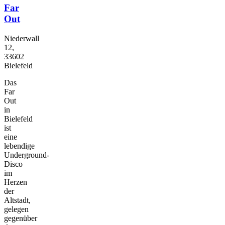
Far
Out
Niederwall
12,
33602
Bielefeld
Das
Far
Out
in
Bielefeld
ist
eine
lebendige
Underground-
Disco
im
Herzen
der
Altstadt,
gelegen
gegenüber