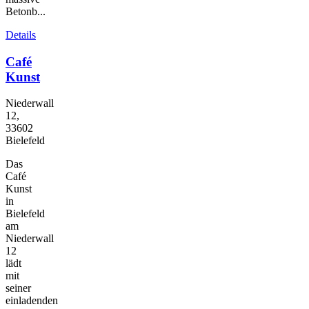
Betonb...
Details
Café
Kunst
Niederwall
12,
33602
Bielefeld
Das
Café
Kunst
in
Bielefeld
am
Niederwall
12
lädt
mit
seiner
einladenden