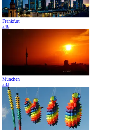
Frankfurt
246
München
233