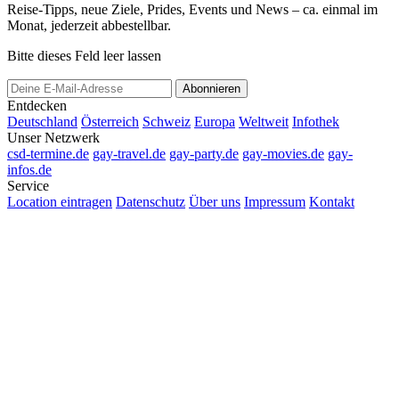
Reise-Tipps, neue Ziele, Prides, Events und News – ca. einmal im
Monat, jederzeit abbestellbar.
Bitte dieses Feld leer lassen
Abonnieren
Entdecken
Deutschland
Österreich
Schweiz
Europa
Weltweit
Infothek
Unser Netzwerk
csd-termine.de
gay-travel.de
gay-party.de
gay-movies.de
gay-
infos.de
Service
Location eintragen
Datenschutz
Über uns
Impressum
Kontakt