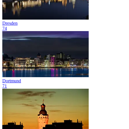
Dresden
74
Dortmund
71