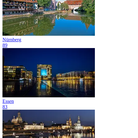
Nürnberg
89
Essen
83