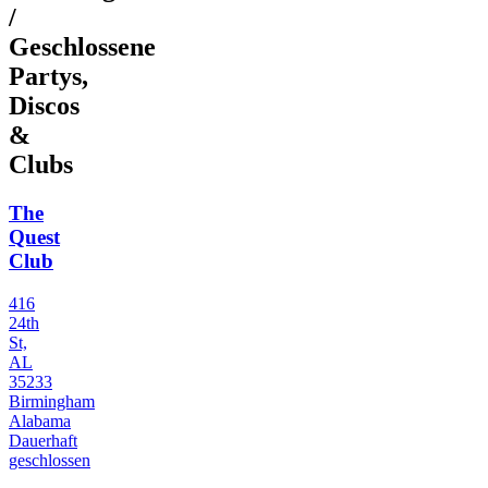
/
Geschlossene
Partys,
Discos
&
Clubs
The
Quest
Club
416
24th
St,
AL
35233
Birmingham
Alabama
Dauerhaft
geschlossen