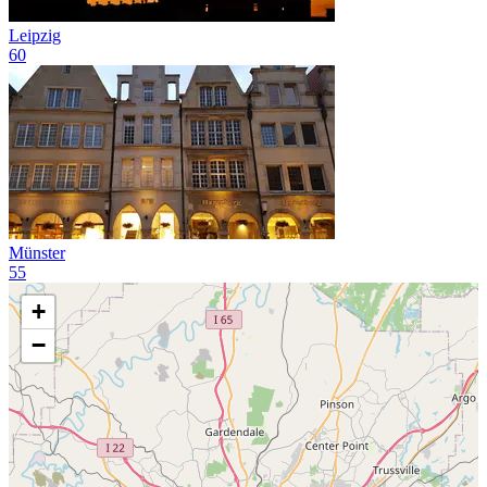
Leipzig
60
Münster
55
+
−