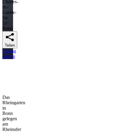
Charles-
de-
Gaulle-
Str.
53 ·
Bonn
Teilen
Eintrag
ändern
Das
Rheingarten
in
Bonn
gelegen
am
Rheinufer