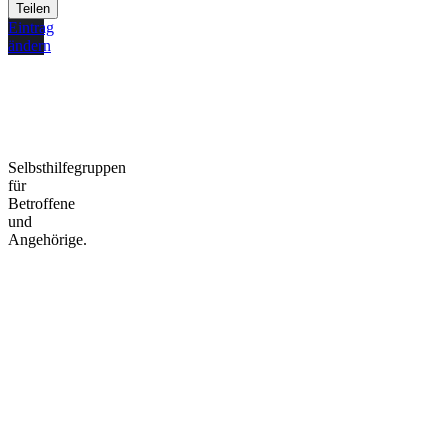
Teilen
Eintrag
ändern
Selbsthilfegruppen
für
Betroffene
und
Angehörige.