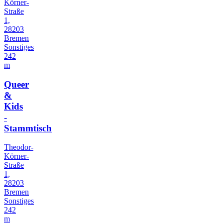
Körner-
Straße
1,
28203
Bremen
Sonstiges
242
m
Queer
&
Kids
-
Stammtisch
Theodor-
Körner-
Straße
1,
28203
Bremen
Sonstiges
242
m