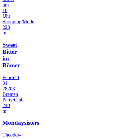
um
10
Uhr
Shopping/Mode
223
m
Sweet
Bitter
im
Römer
Fehrfeld
31,
28203
Bremen
Party/Club
240
m
Mondaysisters
Theodor-