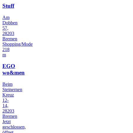
Stuff
Am
Dobben
57,
28203
Bremen
Shopping/Mode
218
m
EGO
wo&men
Beim
Steinernen
Kreuz
12-
14,
28203
Bremen
Jetzt
geschlossen,
öffnet