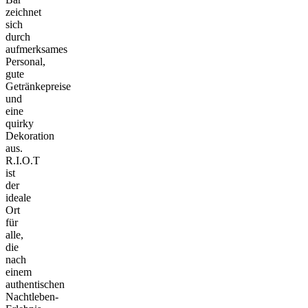
zeichnet
sich
durch
aufmerksames
Personal,
gute
Getränkepreise
und
eine
quirky
Dekoration
aus.
R.I.O.T
ist
der
ideale
Ort
für
alle,
die
nach
einem
authentischen
Nachtleben-