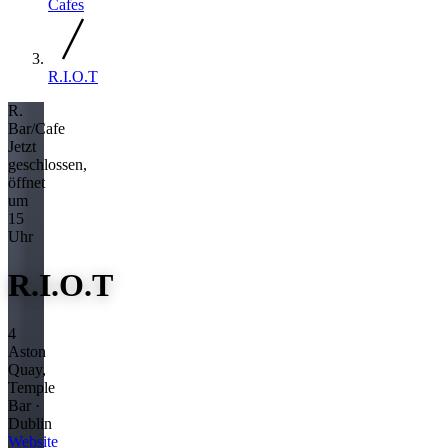
Cafes
R.I.O.T
R.
Bar/Cafe
Jetzt
geschlossen,
öffnet
um
15
Uhr
R.I.O.T
4
Aston
Quay,
Temple
Bar ·
Dublin
Website