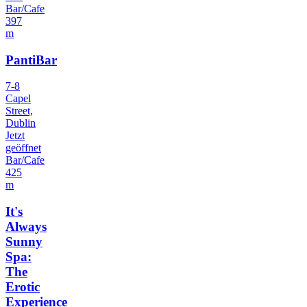
Bar/Cafe
397
m
PantiBar
7-8
Capel
Street,
Dublin
Jetzt
geöffnet
Bar/Cafe
425
m
It's
Always
Sunny
Spa:
The
Erotic
Experience