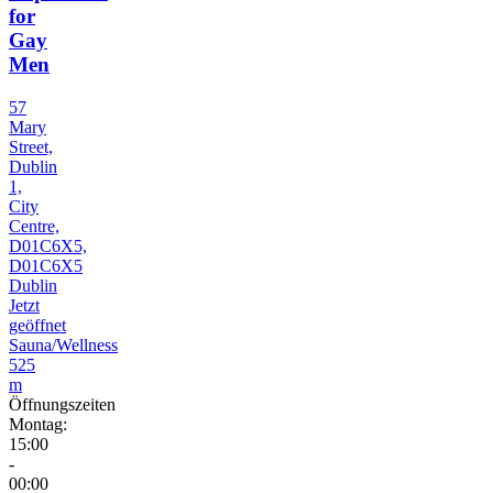
for
Gay
Men
57
Mary
Street,
Dublin
1,
City
Centre,
D01C6X5,
D01C6X5
Dublin
Jetzt
geöffnet
Sauna/Wellness
525
m
Öffnungszeiten
Montag:
15:00
-
00:00