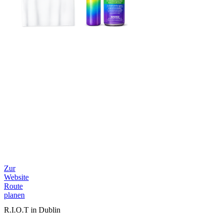
Zur
Website
Route
planen
R.I.O.T in Dublin