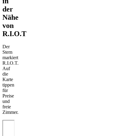
in
der
Nähe
von
R.I.O.T
Der
Stern
markiert
R.I.O.T.
Auf
die
Karte
tippen
für
Preise
und
freie
Zimmer.