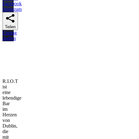
Facebook
Instagram
Teilen
Eintrag
ändern
R.I.O.T
ist
eine
lebendige
Bar
im
Herzen
von
Dublin,
die
mit