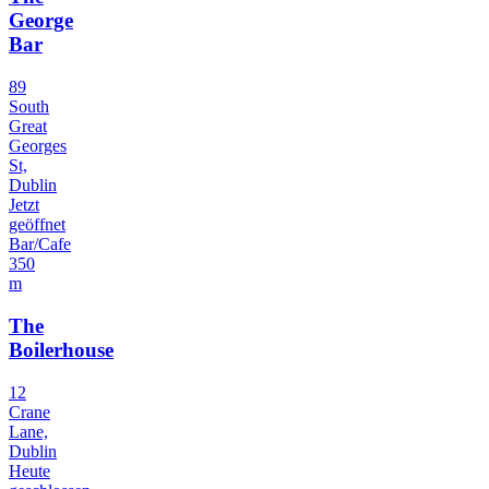
George
Bar
89
South
Great
Georges
St,
Dublin
Jetzt
geöffnet
Bar/Cafe
350
m
The
Boilerhouse
12
Crane
Lane,
Dublin
Heute