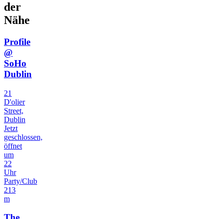
der
Nähe
Profile
@
SoHo
Dublin
21
D'olier
Street,
Dublin
Jetzt
geschlossen,
öffnet
um
22
Uhr
Party/Club
213
m
The