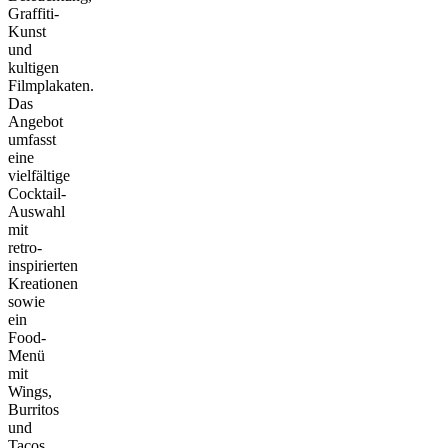
Graffiti-
Kunst
und
kultigen
Filmplakaten.
Das
Angebot
umfasst
eine
vielfältige
Cocktail-
Auswahl
mit
retro-
inspirierten
Kreationen
sowie
ein
Food-
Menü
mit
Wings,
Burritos
und
Tacos.