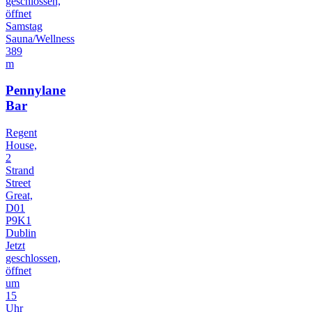
geschlossen,
öffnet
Samstag
Sauna/Wellness
389
m
Pennylane
Bar
Regent
House,
2
Strand
Street
Great,
D01
P9K1
Dublin
Jetzt
geschlossen,
öffnet
um
15
Uhr