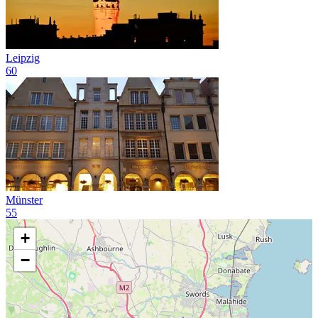
Leipzig
60
Münster
55
+
−