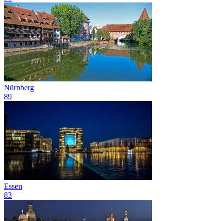
Nürnberg
89
Essen
83