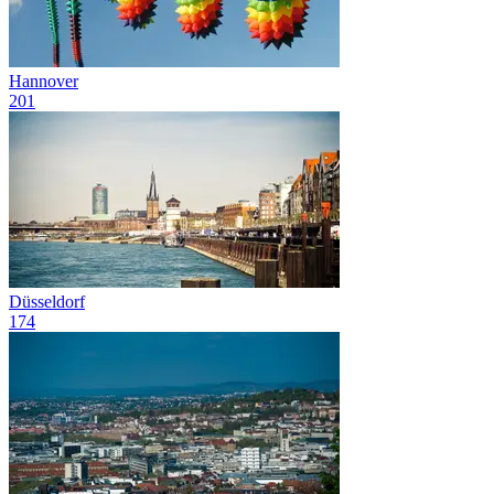
Hannover
201
Düsseldorf
174