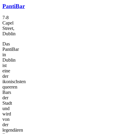
PantiBar
7-8
Capel
Street,
Dublin
Das
PantiBar
in
Dublin
ist
eine
der
ikonischsten
queeren
Bars
der
Stadt
und
wird
von
der
legendären