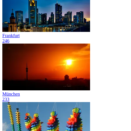
Frankfurt
246
München
233