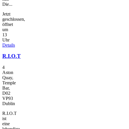
Die...
Jetzt
geschlossen,
öffnet
um
13
Uhr
Details
R.I.O.T
4
Aston
Quay,
Temple
Bar,
D02
VP93
Dublin
R.I.O.T
ist
eine
lebendige