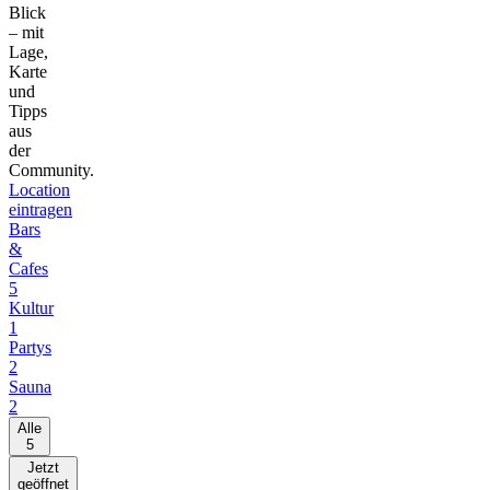
Blick
– mit
Lage,
Karte
und
Tipps
aus
der
Community.
Location
eintragen
Bars
&
Cafes
5
Kultur
1
Partys
2
Sauna
2
Alle
5
Jetzt
geöffnet