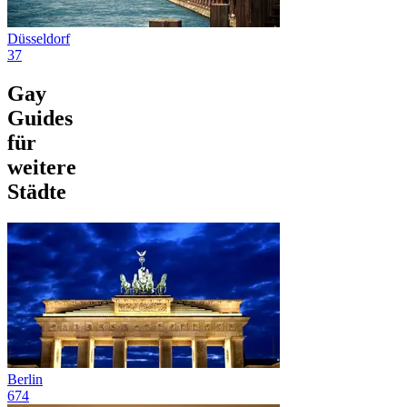
Düsseldorf
37
Gay
Guides
für
weitere
Städte
Berlin
674