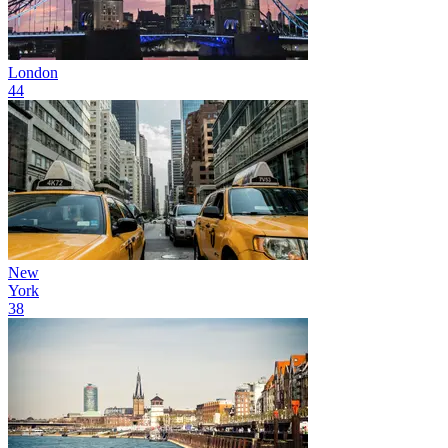
London
44
New
York
38