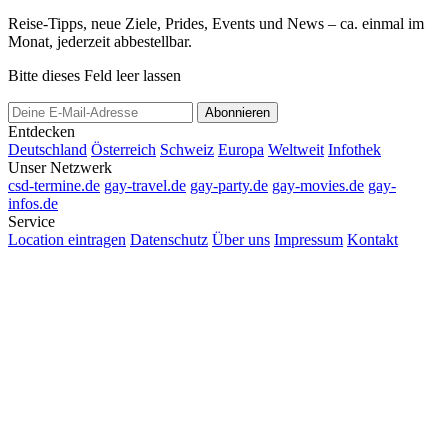
Reise-Tipps, neue Ziele, Prides, Events und News – ca. einmal im
Monat, jederzeit abbestellbar.
Bitte dieses Feld leer lassen
Abonnieren
Entdecken
Deutschland
Österreich
Schweiz
Europa
Weltweit
Infothek
Unser Netzwerk
csd-termine.de
gay-travel.de
gay-party.de
gay-movies.de
gay-
infos.de
Service
Location eintragen
Datenschutz
Über uns
Impressum
Kontakt