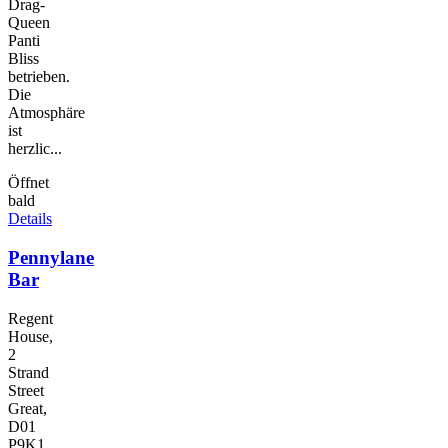
Drag-
Queen
Panti
Bliss
betrieben.
Die
Atmosphäre
ist
herzlic...
Öffnet
bald
Details
Pennylane
Bar
Regent
House,
2
Strand
Street
Great,
D01
P9K1