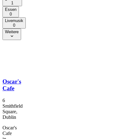
1
Essen
0
Livemusik
0
Weitere
Oscar's
Cafe
6
Smithfield
Square,
Dublin
Oscar's
Cafe
in