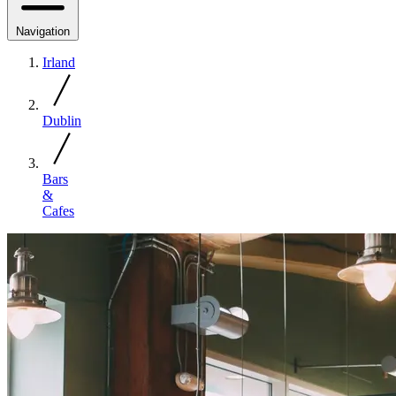
Navigation
Irland
Dublin
Bars
&
Cafes