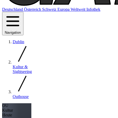
Deutschland
Österreich
Schweiz
Europa
Weltweit
Infothek
Navigation
Dublin
Kultur &
Sightseeing
Outhouse
OU
Kultur
Heute