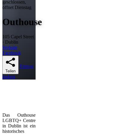
geschlossen,
öffnet Dienstag
Outhouse
105 Capel Street
· Dublin
Website
Facebook
Eintrag
Teilen
ändern
Das Outhouse
LGBTQ+ Centre
in Dublin ist ein
historisches