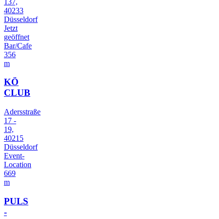
137,
40233
Düsseldorf
Jetzt
geöffnet
Bar/Cafe
356
m
KÖ
CLUB
Adersstraße
17 -
19,
40215
Düsseldorf
Event-
Location
669
m
PULS
-