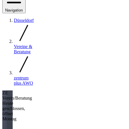
Navigation
Düsseldorf
Vereine &
Beratung
zentrum
plus AWO
ZE
Verein/Beratung
Heute
geschlossen,
öffnet
Montag