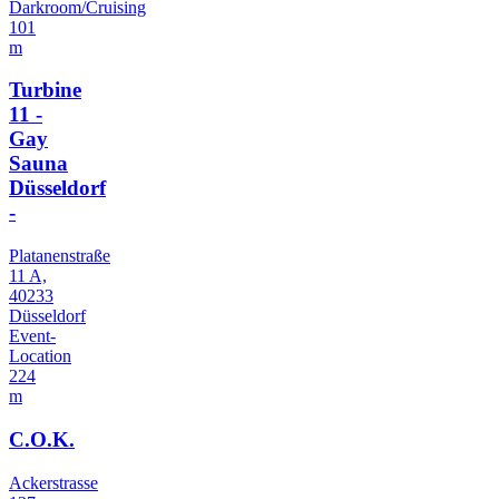
Darkroom/Cruising
101
m
Turbine
11 -
Gay
Sauna
Düsseldorf
-
Platanenstraße
11 A,
40233
Düsseldorf
Event-
Location
224
m
C.O.K.
Ackerstrasse