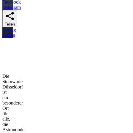
Facebook
Instagram
Teilen
Eintrag
ändern
Die
Sternwarte
Düsseldorf
ist
ein
besonderer
Ort
für
alle,
die
Astronomie