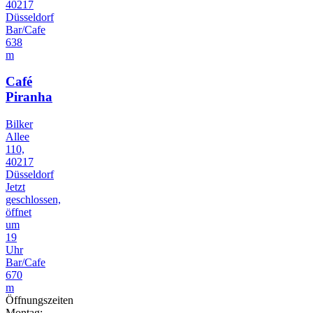
40217
Düsseldorf
Bar/Cafe
638
m
Café
Piranha
Bilker
Allee
110,
40217
Düsseldorf
Jetzt
geschlossen,
öffnet
um
19
Uhr
Bar/Cafe
670
m
Öffnungszeiten
Montag: