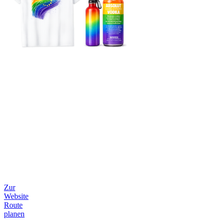
Zur
Website
Route
planen