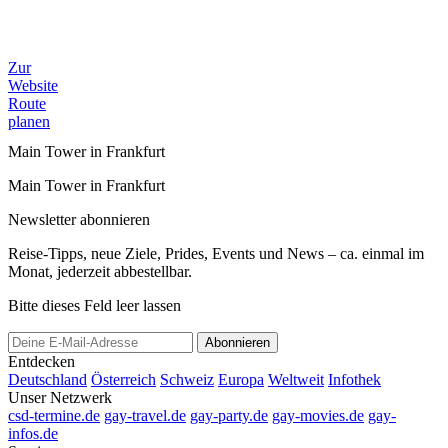
Zur
Website
Route
planen
Main Tower in Frankfurt
Main Tower in Frankfurt
Newsletter abonnieren
Reise-Tipps, neue Ziele, Prides, Events und News – ca. einmal im
Monat, jederzeit abbestellbar.
Bitte dieses Feld leer lassen
Abonnieren
Entdecken
Deutschland
Österreich
Schweiz
Europa
Weltweit
Infothek
Unser Netzwerk
csd-termine.de
gay-travel.de
gay-party.de
gay-movies.de
gay-
infos.de