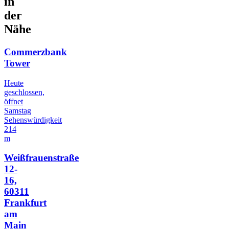
in
der
Nähe
Commerzbank
Tower
Heute
geschlossen,
öffnet
Samstag
Sehenswürdigkeit
214
m
Weißfrauenstraße
12-
16,
60311
Frankfurt
am
Main