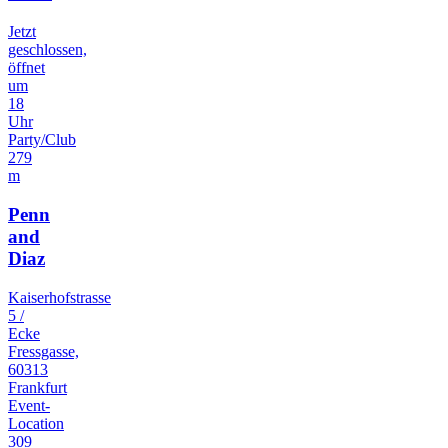
Jetzt
geschlossen,
öffnet
um
18
Uhr
Party/Club
279
m
Penn
and
Diaz
Kaiserhofstrasse
5 /
Ecke
Fressgasse,
60313
Frankfurt
Event-
Location
309