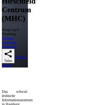
Hirschfeld
Centrum
(MHC)
Borgweg 8 ·
Hamburg
Website
Facebook
Instagram
Eintrag
Teilen
ändern
Das schwul-
lesbische
Informationszentrum
in Hamburg