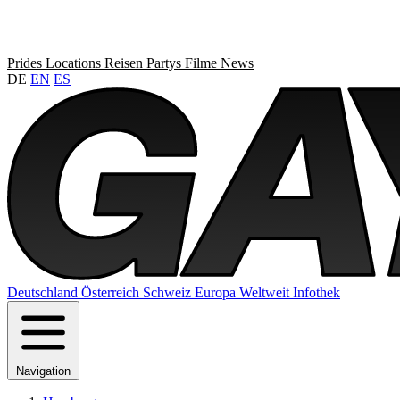
Prides
Locations
Reisen
Partys
Filme
News
DE
EN
ES
Deutschland
Österreich
Schweiz
Europa
Weltweit
Infothek
Navigation