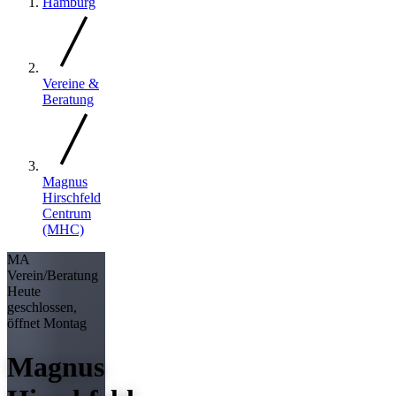
Hamburg
Vereine &
Beratung
Magnus
Hirschfeld
Centrum
(MHC)
MA
Verein/Beratung
Heute
geschlossen,
öffnet Montag
Magnus