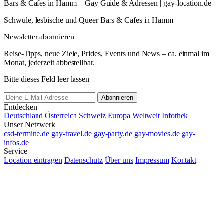
Bars & Cafes in Hamm – Gay Guide & Adressen | gay-location.de
Schwule, lesbische und Queer Bars & Cafes in Hamm
Newsletter abonnieren
Reise-Tipps, neue Ziele, Prides, Events und News – ca. einmal im
Monat, jederzeit abbestellbar.
Bitte dieses Feld leer lassen
Abonnieren
Entdecken
Deutschland
Österreich
Schweiz
Europa
Weltweit
Infothek
Unser Netzwerk
csd-termine.de
gay-travel.de
gay-party.de
gay-movies.de
gay-
infos.de
Service
Location eintragen
Datenschutz
Über uns
Impressum
Kontakt