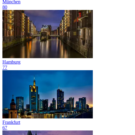
München
80
Hamburg
77
Frankfurt
67