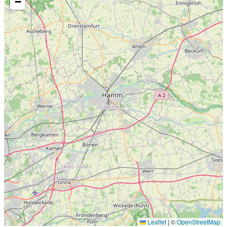
−
Leaflet
|
©
OpenStreetMap