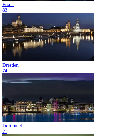
Essen
83
Dresden
74
Dortmund
71