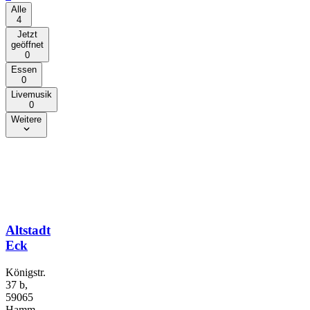
Alle
4
Jetzt
geöffnet
0
Essen
0
Livemusik
0
Weitere
Altstadt
Eck
Königstr.
37 b,
59065
Hamm