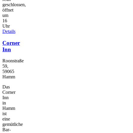
geschlossen,
öffnet
um
16
Uhr
Details
Corner
Inn
Roonstraße
59,
59065
Hamm
Das
Corner
Inn
in
Hamm
ist
eine
gemütliche
Bar-