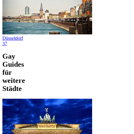
Düsseldorf
37
Gay
Guides
für
weitere
Städte