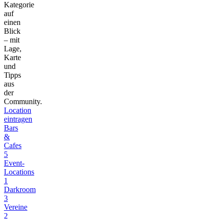
Kategorie
auf
einen
Blick
– mit
Lage,
Karte
und
Tipps
aus
der
Community.
Location
eintragen
Bars
&
Cafes
5
Event-
Locations
1
Darkroom
3
Vereine
2