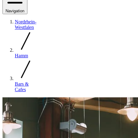
Navigation
Nordrhein-
Westfalen
Hamm
Bars &
Cafes