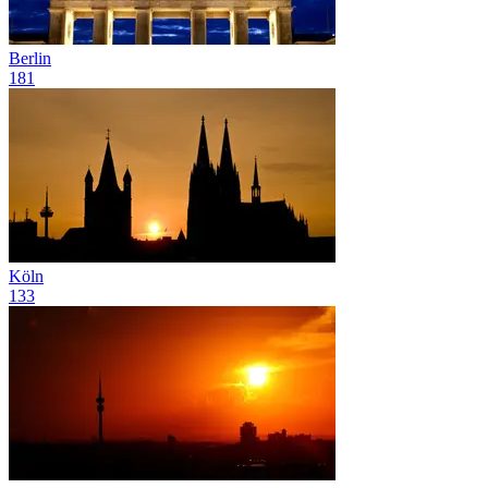
Berlin
181
Köln
133