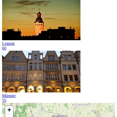
Leipzig
60
Münster
55
+