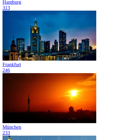
Hamburg
313
Frankfurt
246
München
233