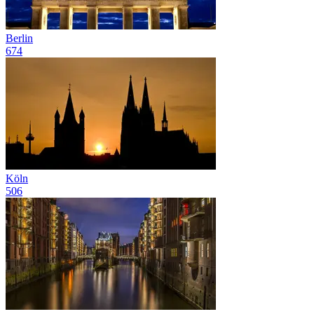
Berlin
674
Köln
506