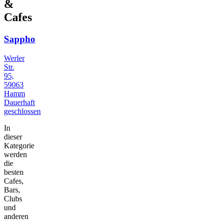
&
Cafes
Sappho
Werler
Str.
95,
59063
Hamm
Dauerhaft
geschlossen
In
dieser
Kategorie
werden
die
besten
Cafes,
Bars,
Clubs
und
anderen