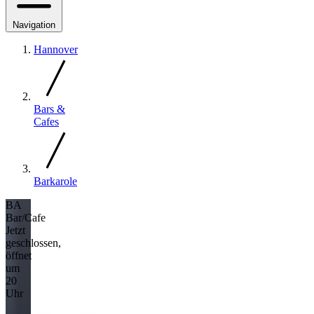
Navigation
Hannover
Bars &
Cafes
Barkarole
BA
Bar/Cafe
Jetzt
geschlossen,
öffnet
um
20
Uhr