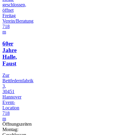
geschlossen,
öffnet
Freitag
Verein/Beratung
718
m
60er
Jahre
Halle,
Faust
Zur
Bettfedernfabrik
3,
30451
Hannover
Event-
Location
718
m
Öffnungszeiten
Montag:
Geschlossen