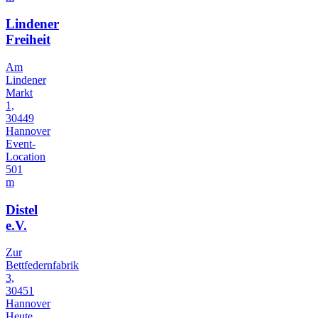
Lindener
Freiheit
Am
Lindener
Markt
1,
30449
Hannover
Event-
Location
501
m
Distel
e.V.
Zur
Bettfedernfabrik
3,
30451
Hannover
Heute