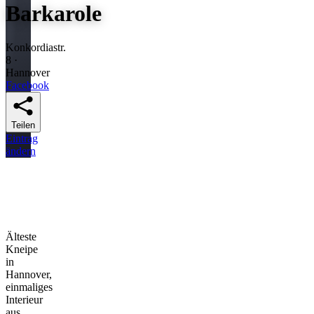
Barkarole
Konkordiastr.
8 ·
Hannover
Facebook
Teilen
Eintrag
ändern
Älteste
Kneipe
in
Hannover,
einmaliges
Interieur
aus