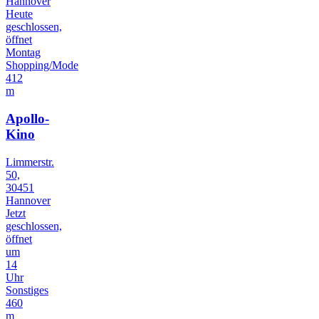
Hannover
Heute
geschlossen,
öffnet
Montag
Shopping/Mode
412
m
Apollo-
Kino
Limmerstr.
50,
30451
Hannover
Jetzt
geschlossen,
öffnet
um
14
Uhr
Sonstiges
460
m