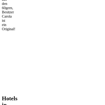
den
60gern,
Besitzer
Carola
ist
ein
Original!
Hotels
in