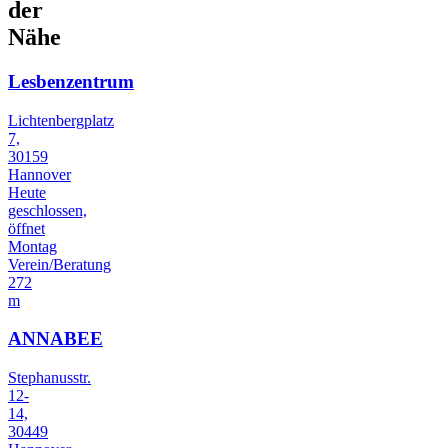
der
Nähe
Lesbenzentrum
Lichtenbergplatz
7,
30159
Hannover
Heute
geschlossen,
öffnet
Montag
Verein/Beratung
272
m
ANNABEE
Stephanusstr.
12-
14,
30449