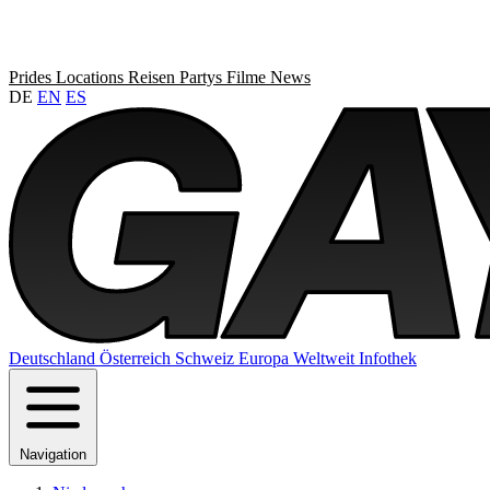
Prides
Locations
Reisen
Partys
Filme
News
DE
EN
ES
Deutschland
Österreich
Schweiz
Europa
Weltweit
Infothek
Navigation