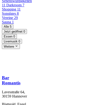
Sehenswürdigkeiten
11
Darkroom
7
Shopping
11
Sonstiges
8
Vereine
29
Sauna
1
Alle
5
Jetzt geöffnet
0
Essen
0
Livemusik
0
Weitere
Bar
Romantis
Lavesstraße 64,
30159 Hannover
Blattgold, Engel