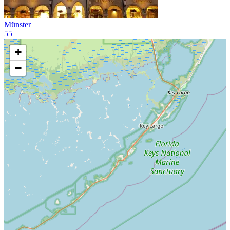
Münster
55
+
−