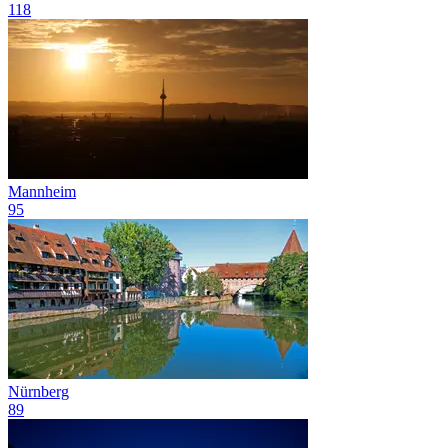
118
Mannheim
95
Nürnberg
89