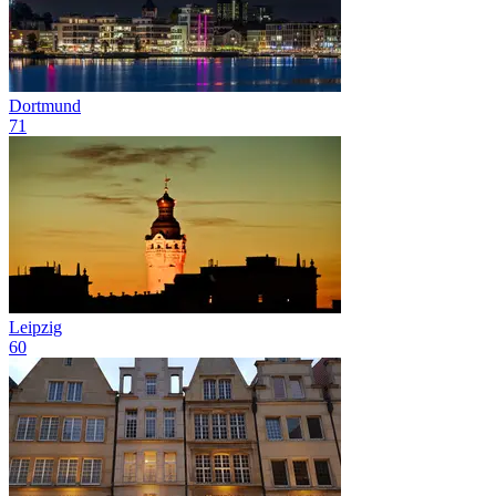
Dortmund
71
Leipzig
60