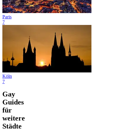
Paris
7
Köln
7
Gay
Guides
für
weitere
Städte