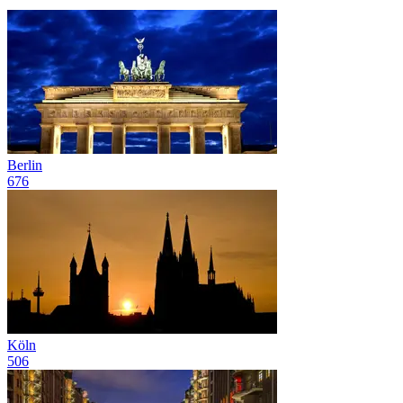
Berlin
676
Köln
506