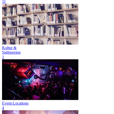
11
Kultur &
Sightseeing
1
Event-Locations
4