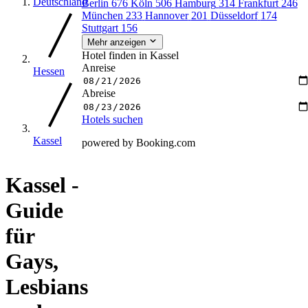
Deutschland
Berlin
676
Köln
506
Hamburg
314
Frankfurt
246
München
233
Hannover
201
Düsseldorf
174
Stuttgart
156
Mehr anzeigen
Hotel finden in Kassel
Anreise
Hessen
Abreise
Hotels suchen
Kassel
powered by Booking.com
Kassel -
Guide
für
Gays,
Lesbians