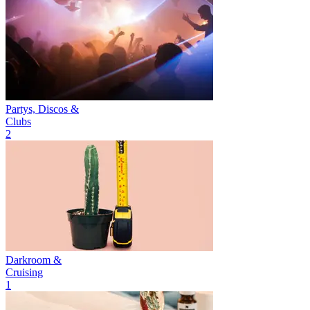
Partys, Discos &
Clubs
2
Darkroom &
Cruising
1