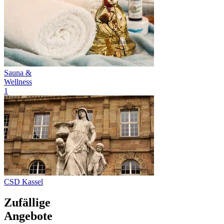
Sauna &
Wellness
1
CSD Kassel
Zufällige
Angebote