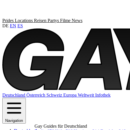
Prides
Locations
Reisen
Partys
Filme
News
DE
EN
ES
Deutschland
Österreich
Schweiz
Europa
Weltweit
Infothek
Navigation
Gay Guides für Deutschland