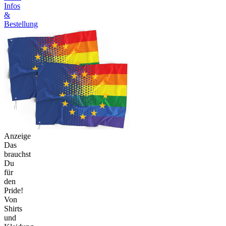
Infos
&
Bestellung
Anzeige
Das
brauchst
Du
für
den
Pride!
Von
Shirts
und