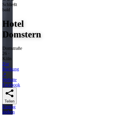
Schließt
bald
Hotel
Domstern
Domstraße
26 ·
Köln
Zur
Buchung
↗
Website
Facebook
Teilen
Eintrag
ändern