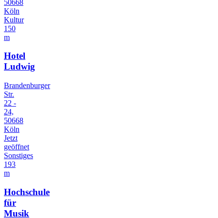
50668
Köln
Kultur
150
m
Hotel
Ludwig
Brandenburger
Str.
22 -
24,
50668
Köln
Jetzt
geöffnet
Sonstiges
193
m
Hochschule
für
Musik