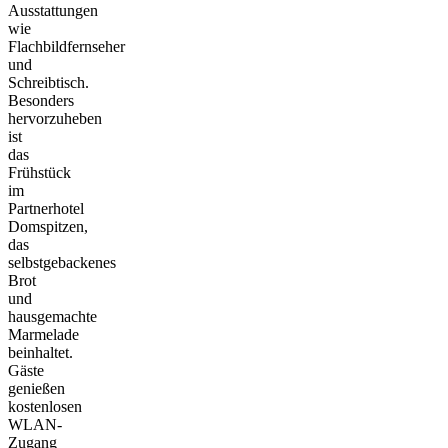
Ausstattungen
wie
Flachbildfernseher
und
Schreibtisch.
Besonders
hervorzuheben
ist
das
Frühstück
im
Partnerhotel
Domspitzen,
das
selbstgebackenes
Brot
und
hausgemachte
Marmelade
beinhaltet.
Gäste
genießen
kostenlosen
WLAN-
Zugang