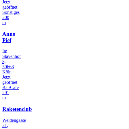
Jetzt
geöffnet
Sonstiges
200
m
Anno
Pief
Im
Stavenhof
8,
50668
Köln
Jetzt
geöffnet
Bar/Cafe
291
m
Raketenclub
Weidengasse
21,