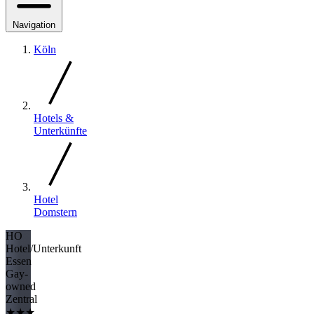
Navigation
Köln
Hotels &
Unterkünfte
Hotel
Domstern
HO
Hotel/Unterkunft
Essen
Gay-
owned
Zentral
★★★