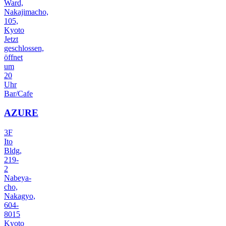
Ward,
Nakajimacho,
105,
Kyoto
Jetzt
geschlossen,
öffnet
um
20
Uhr
Bar/Cafe
AZURE
3F
Ito
Bldg,
219-
2
Nabeya-
cho,
Nakagyo,
604-
8015
Kyoto