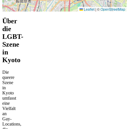
Leaflet
|
©
OpenStreetMap
Über
die
LGBT-
Szene
in
Kyoto
Die
queere
Szene
in
Kyoto
umfasst
eine
Vielfalt
an
Gay-
Locations,