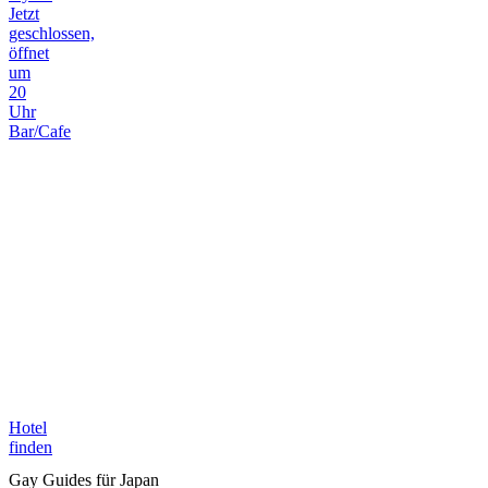
Jetzt
geschlossen,
öffnet
um
20
Uhr
Bar/Cafe
Hotel
finden
Gay Guides für Japan