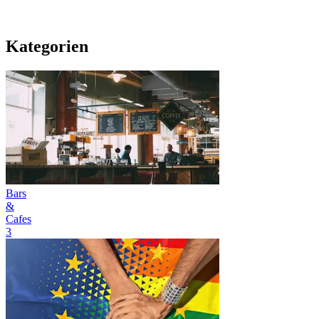
Kategorien
Bars
&
Cafes
3