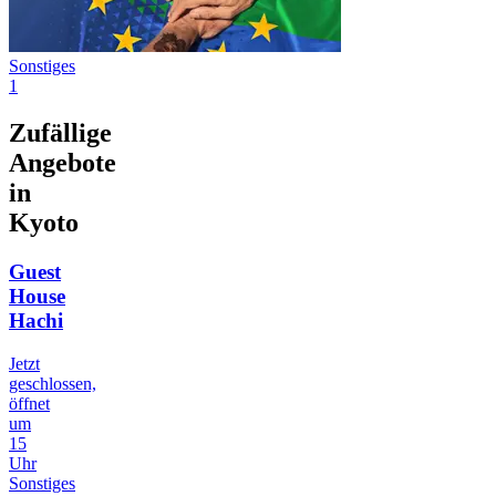
Sonstiges
1
Zufällige
Angebote
in
Kyoto
Guest
House
Hachi
Jetzt
geschlossen,
öffnet
um
15
Uhr
Sonstiges