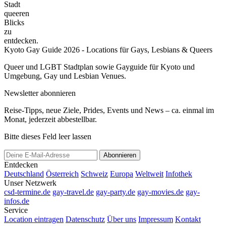
Stadt
queeren
Blicks
zu
entdecken.
Kyoto Gay Guide 2026 - Locations für Gays, Lesbians & Queers
Queer und LGBT Stadtplan sowie Gayguide für Kyoto und
Umgebung, Gay und Lesbian Venues.
Newsletter abonnieren
Reise-Tipps, neue Ziele, Prides, Events und News – ca. einmal im
Monat, jederzeit abbestellbar.
Bitte dieses Feld leer lassen
Abonnieren
Entdecken
Deutschland
Österreich
Schweiz
Europa
Weltweit
Infothek
Unser Netzwerk
csd-termine.de
gay-travel.de
gay-party.de
gay-movies.de
gay-
infos.de
Service
Location eintragen
Datenschutz
Über uns
Impressum
Kontakt