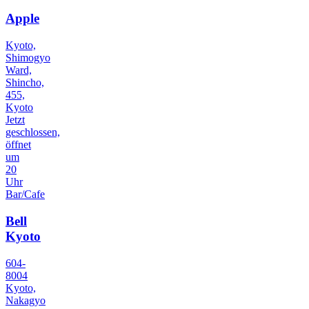
Apple
Kyoto,
Shimogyo
Ward,
Shincho,
455,
Kyoto
Jetzt
geschlossen,
öffnet
um
20
Uhr
Bar/Cafe
Bell
Kyoto
604-
8004
Kyoto,
Nakagyo