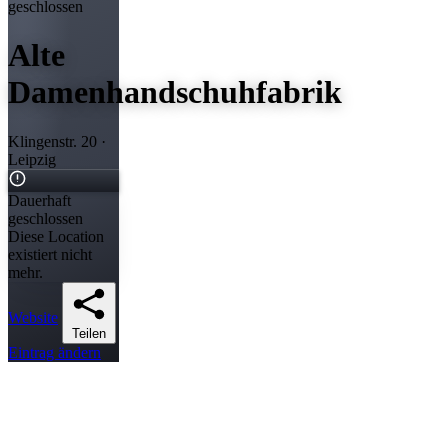
geschlossen
Alte
Damenhandschuhfabrik
Klingenstr. 20 ·
Leipzig
Dauerhaft
geschlossen
Diese Location
existiert nicht
mehr.
Website
Teilen
Eintrag ändern