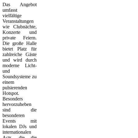
Das Angebot
umfasst
vielfältige
Veranstaltungen
wie Clubnächte,
Konzerte und
private Feiern.
Die große Halle
bietet Platz für
zahlreiche Gäste
und wird durch
moderne Licht-
und
Soundsysteme zu
einem
pulsierenden
Hotspot.
Besonders
hervorzuheben
sind die
besonderen
Events mit
lokalen DJs und
internationalen
Acts, die die