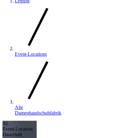
Leipzig
Event-Locations
Alte
Damenhandschuhfabrik
AL
Event-Location
Dauerhaft