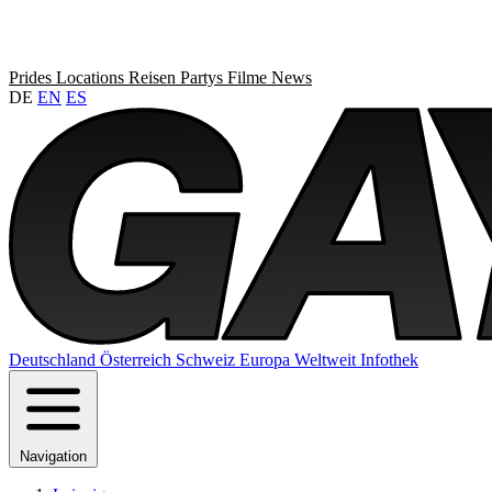
Prides
Locations
Reisen
Partys
Filme
News
DE
EN
ES
Deutschland
Österreich
Schweiz
Europa
Weltweit
Infothek
Navigation