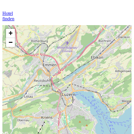
Hotel
finden
+
−