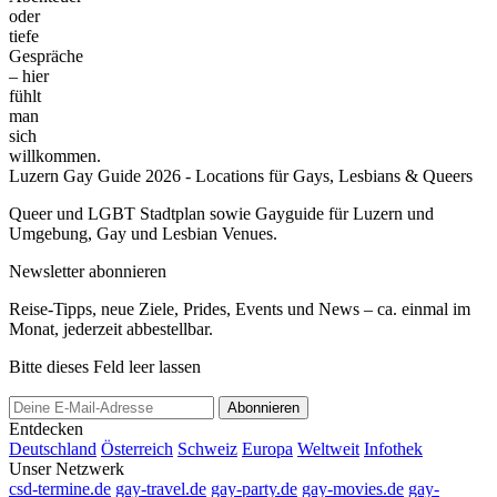
oder
tiefe
Gespräche
– hier
fühlt
man
sich
willkommen.
Luzern Gay Guide 2026 - Locations für Gays, Lesbians & Queers
Queer und LGBT Stadtplan sowie Gayguide für Luzern und
Umgebung, Gay und Lesbian Venues.
Newsletter abonnieren
Reise-Tipps, neue Ziele, Prides, Events und News – ca. einmal im
Monat, jederzeit abbestellbar.
Bitte dieses Feld leer lassen
Abonnieren
Entdecken
Deutschland
Österreich
Schweiz
Europa
Weltweit
Infothek
Unser Netzwerk
csd-termine.de
gay-travel.de
gay-party.de
gay-movies.de
gay-