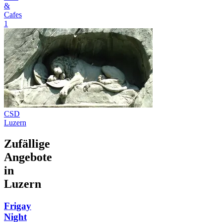
&
Cafes
1
CSD
Luzern
Zufällige
Angebote
in
Luzern
Frigay
Night