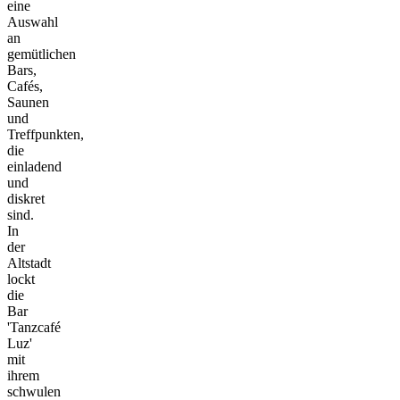
eine
Auswahl
an
gemütlichen
Bars,
Cafés,
Saunen
und
Treffpunkten,
die
einladend
und
diskret
sind.
In
der
Altstadt
lockt
die
Bar
'Tanzcafé
Luz'
mit
ihrem
schwulen