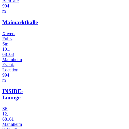
Bar/Cafe
994
m
Maimarkthalle
Xaver-
Fuhr-
Str.
101,
68163
Mannheim
Event-
Location
994
m
INSIDE-
Lounge
S6,
12,
68161
Mannheim