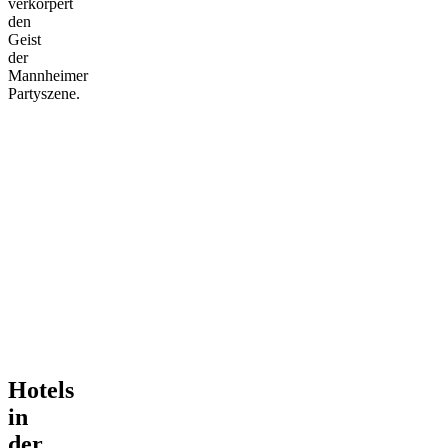
verkörpert
den
Geist
der
Mannheimer
Partyszene.
Hotels
in
der