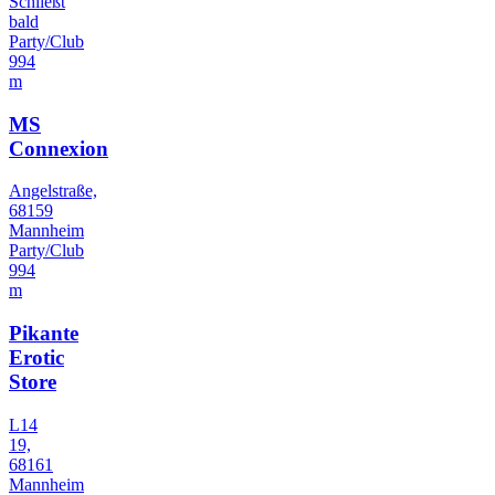
Schließt
bald
Party/Club
994
m
MS
Connexion
Angelstraße,
68159
Mannheim
Party/Club
994
m
Pikante
Erotic
Store
L14
19,
68161
Mannheim