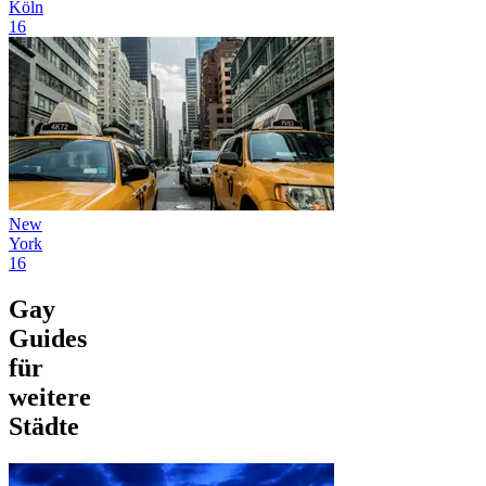
Köln
16
New
York
16
Gay
Guides
für
weitere
Städte