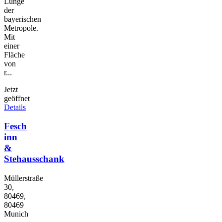
Lunge
der
bayerischen
Metropole.
Mit
einer
Fläche
von
r...
Jetzt
geöffnet
Details
Fesch
inn
&
Stehausschank
Müllerstraße
30,
80469,
80469
Munich