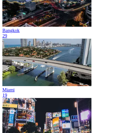
Bangkok
29
Miami
19