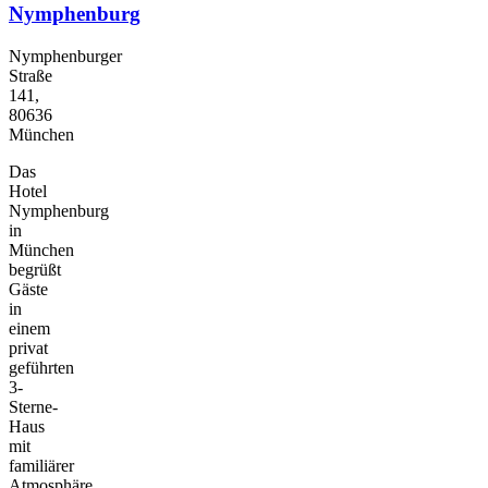
Nymphenburg
Nymphenburger
Straße
141,
80636
München
Das
Hotel
Nymphenburg
in
München
begrüßt
Gäste
in
einem
privat
geführten
3-
Sterne-
Haus
mit
familiärer
Atmosphäre.