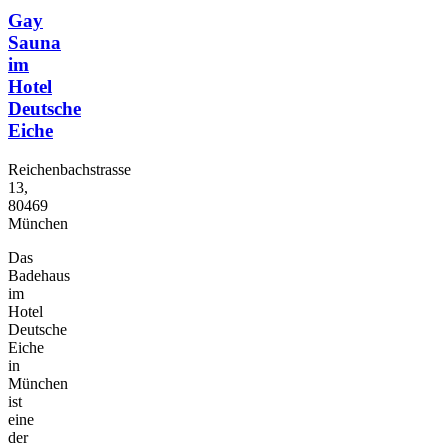
Gay
Sauna
im
Hotel
Deutsche
Eiche
Reichenbachstrasse
13,
80469
München
Das
Badehaus
im
Hotel
Deutsche
Eiche
in
München
ist
eine
der