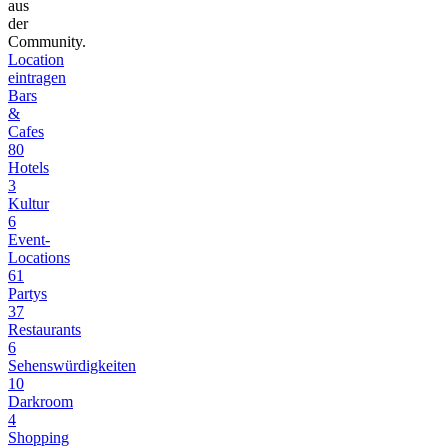
aus
der
Community.
Location
eintragen
Bars
&
Cafes
80
Hotels
3
Kultur
6
Event-
Locations
61
Partys
37
Restaurants
6
Sehenswürdigkeiten
10
Darkroom
4
Shopping