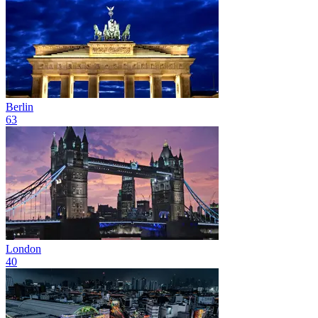
Berlin
63
London
40