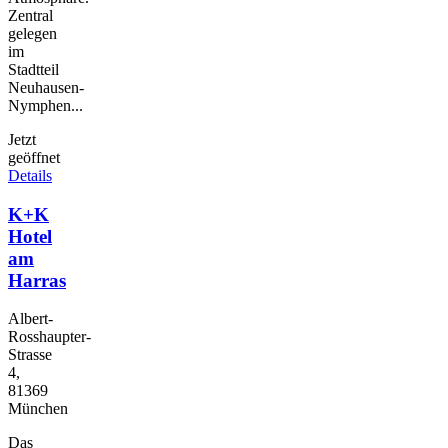
Zentral
gelegen
im
Stadtteil
Neuhausen-
Nymphen...
Jetzt
geöffnet
Details
K+K
Hotel
am
Harras
Albert-
Rosshaupter-
Strasse
4,
81369
München
Das