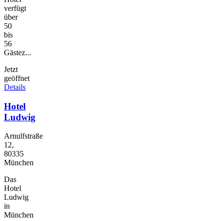
verfügt
über
50
bis
56
Gästez...
Jetzt
geöffnet
Details
Hotel
Ludwig
Arnulfstraße
12,
80335
München
Das
Hotel
Ludwig
in
München