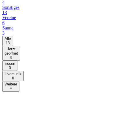
4
Sonstiges
13
Vereine
6
Sauna
3
Alle
13
Jetzt
geöffnet
9
Essen
0
Livemusik
0
Weitere