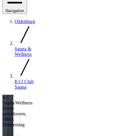
Navigation
Oldenburg
Sauna &
Wellness
K13 Club
Sauna
K1
Sauna/Wellness
Heute
geschlossen,
öffnet
Donnerstag