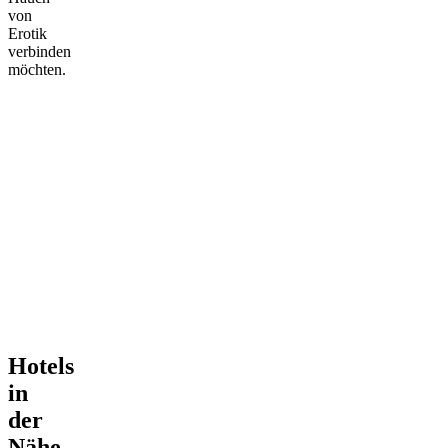
von
Erotik
verbinden
möchten.
Hotels
in
der
Nähe