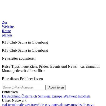
Zur
Website
Route
planen
K13 Club Sauna in Oldenburg
K13 Club Sauna in Oldenburg
Newsletter abonnieren
Reise-Tipps, neue Ziele, Prides, Events und News – ca. einmal im
Monat, jederzeit abbestellbar.
Bitte dieses Feld leer lassen
Abonnieren
Entdecken
Deutschland
Österreich
Schweiz
Europa
Weltweit
Infothek
Unser Netzwerk
csd-termine.de
gay-travel.de
gay-party.de
gay-movies.de
gay-