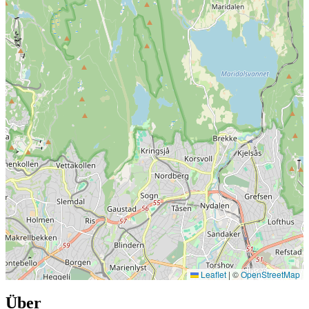
Leaflet
|
©
OpenStreetMap
Über