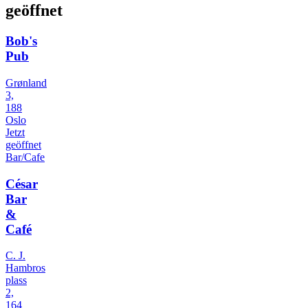
geöffnet
Bob's
Pub
Grønland
3,
188
Oslo
Jetzt
geöffnet
Bar/Cafe
César
Bar
&
Café
C. J.
Hambros
plass
2,
164