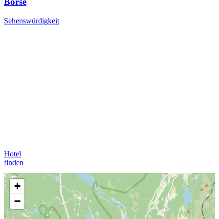
Börse
Sehenswürdigkeit
Hotel
finden
+
−