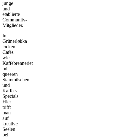
junge
und
etablierte
Community-
Mitglieder.
In
Grünerløkka
locken
Cafés
wie
Kaffebrenneriet
mit
queeren
Stammtischen
und
Kaffee-
Specials.
Hier
trifft
man
auf
kreative
Seelen
bei