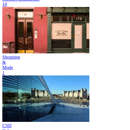
10
Shopping
&
Mode
1
CSD