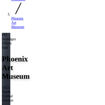
Phoenix
Art
Museum
PH
Sonstiges
Öffnet
bald
Phoenix
Art
Museum
1625
North
Central
Avenue
·