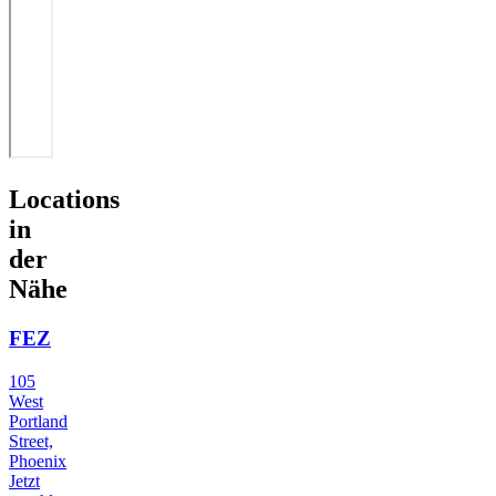
Locations
in
der
Nähe
FEZ
105
West
Portland
Street,
Phoenix
Jetzt