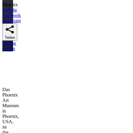
Phoenix
Website
Facebook
Instagram
Teilen
Eintrag
ändern
Das
Phoenix
Art
Museum
in
Phoenix,
USA,
ist
das