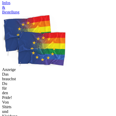
Infos
&
Bestellung
Anzeige
Das
brauchst
Du
für
den
Pride!
Von
Shirts
und