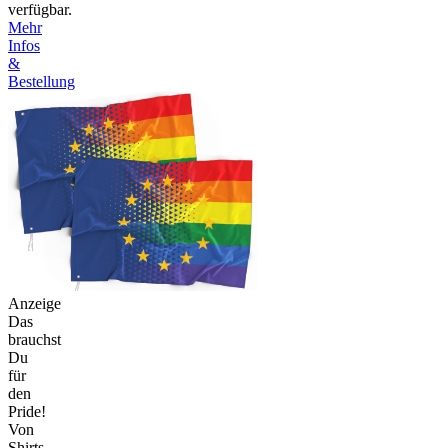
verfügbar.
Mehr
Infos
&
Bestellung
Anzeige
Das
brauchst
Du
für
den
Pride!
Von
Shirts