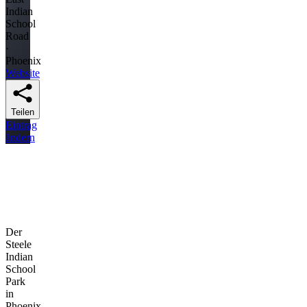
Indian
School
Road
·
Phoenix
Website
Teilen
Eintrag
ändern
Der
Steele
Indian
School
Park
in
Phoenix,