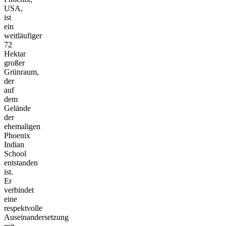
USA,
ist
ein
weitläufiger
72
Hektar
großer
Grünraum,
der
auf
dem
Gelände
der
ehemaligen
Phoenix
Indian
School
entstanden
ist.
Er
verbindet
eine
respektvolle
Auseinandersetzung