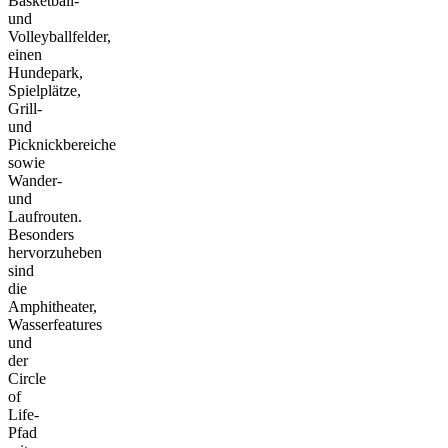
Basketball-
und
Volleyballfelder,
einen
Hundepark,
Spielplätze,
Grill-
und
Picknickbereiche
sowie
Wander-
und
Laufrouten.
Besonders
hervorzuheben
sind
die
Amphitheater,
Wasserfeatures
und
der
Circle
of
Life-
Pfad