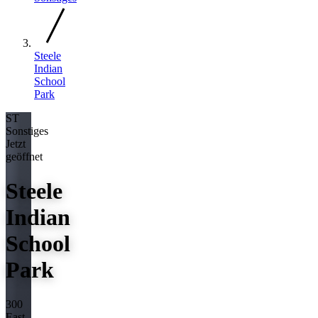
Steele
Indian
School
Park
ST
Sonstiges
Jetzt
geöffnet
Steele
Indian
School
Park
300
East