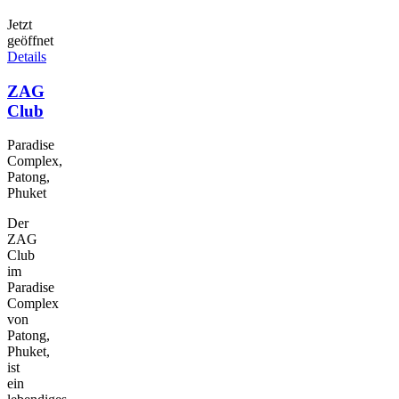
Jetzt
geöffnet
Details
ZAG
Club
Paradise
Complex,
Patong,
Phuket
Der
ZAG
Club
im
Paradise
Complex
von
Patong,
Phuket,
ist
ein