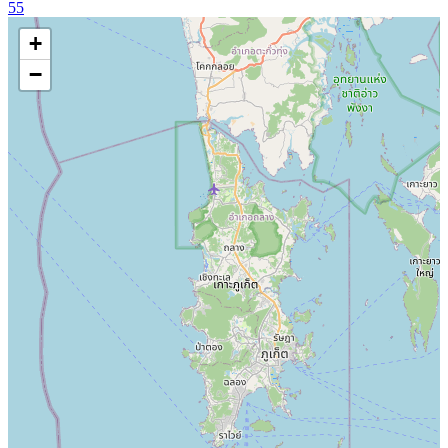
55
+
−