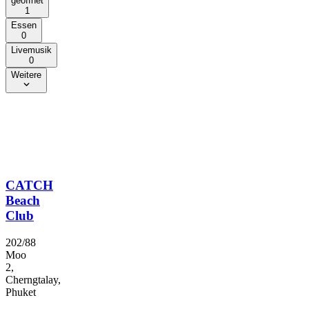
geöffnet
1
Essen
0
Livemusik
0
Weitere
CATCH
Beach
Club
202/88
Moo
2,
Cherngtalay,
Phuket