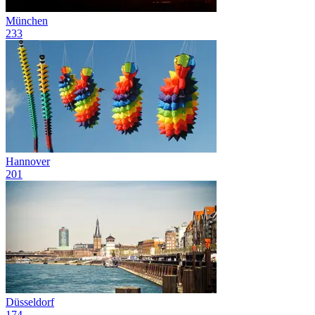
München
233
Hannover
201
Düsseldorf
174