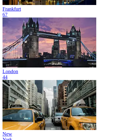
Frankfurt
67
London
44
New
York