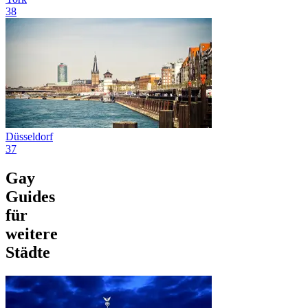
38
Düsseldorf
37
Gay
Guides
für
weitere
Städte