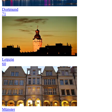
Dortmund
71
Leipzig
60
Münster