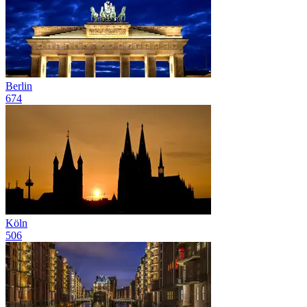
Berlin
674
Köln
506