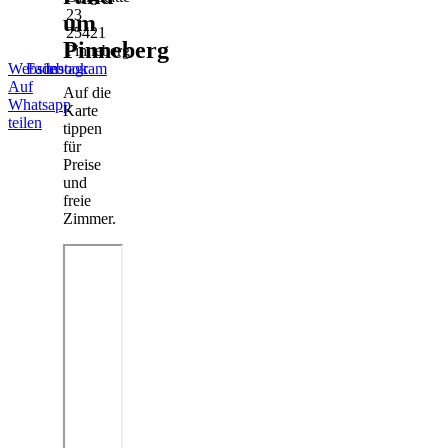
23
um
25421
Pinneberg
Pinneberg
Website
Facebook
Instagram
Auf
Auf die
Whatsapp
Karte
teilen
tippen
für
Preise
und
freie
Zimmer.