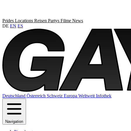
Prides
Locations
Reisen
Partys
Filme
News
DE
EN
ES
Deutschland
Österreich
Schweiz
Europa
Weltweit
Infothek
Navigation