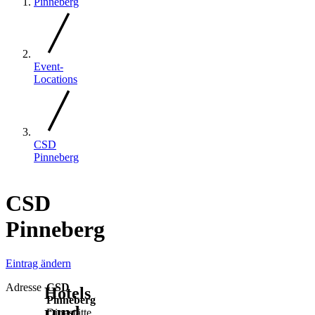
Pinneberg
Event-
Locations
CSD
Pinneberg
CSD
Pinneberg
Eintrag ändern
Adresse
CSD
Hotels
Pinneberg
rund
Dingstätte