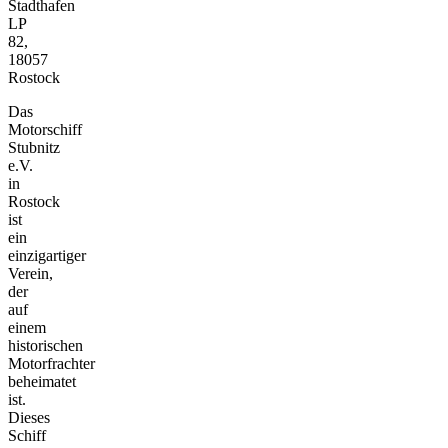
Stadthafen
LP
82,
18057
Rostock
Das
Motorschiff
Stubnitz
e.V.
in
Rostock
ist
ein
einzigartiger
Verein,
der
auf
einem
historischen
Motorfrachter
beheimatet
ist.
Dieses
Schiff