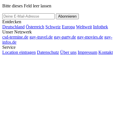
Bitte dieses Feld leer lassen
Abonnieren
Entdecken
Deutschland
Österreich
Schweiz
Europa
Weltweit
Infothek
Unser Netzwerk
csd-termine.de
gay-travel.de
gay-party.de
gay-movies.de
gay-
infos.de
Service
Location eintragen
Datenschutz
Über uns
Impressum
Kontakt