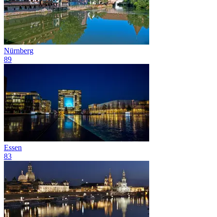
Nürnberg
89
Essen
83