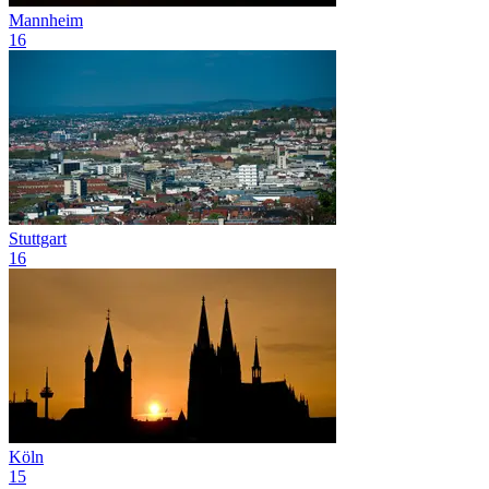
Mannheim
16
Stuttgart
16
Köln
15