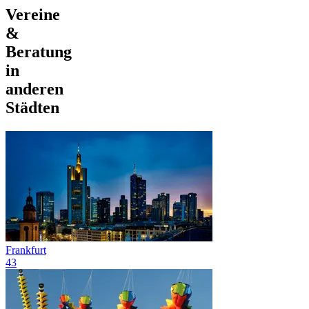
Vereine
&
Beratung
in
anderen
Städten
Frankfurt
43