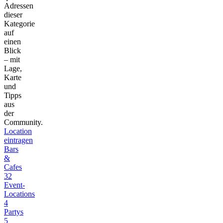
Adressen
dieser
Kategorie
auf
einen
Blick
– mit
Lage,
Karte
und
Tipps
aus
der
Community.
Location
eintragen
Bars
&
Cafes
32
Event-
Locations
4
Partys
5