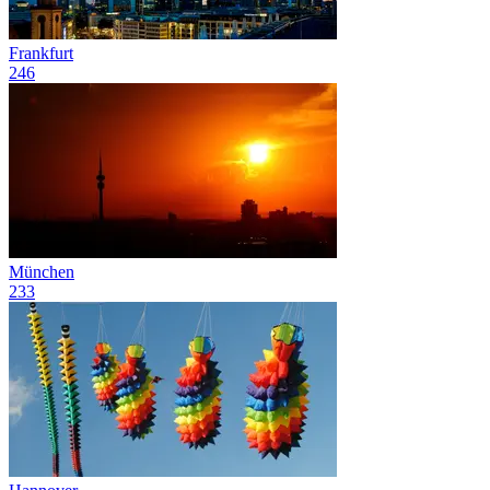
Frankfurt
246
München
233