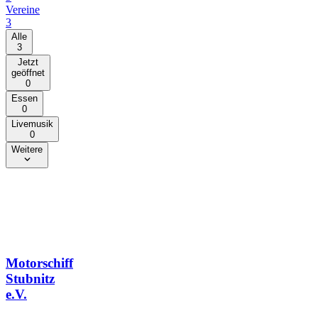
Vereine
3
Alle
3
Jetzt
geöffnet
0
Essen
0
Livemusik
0
Weitere
Motorschiff
Stubnitz
e.V.