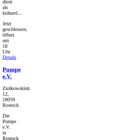
dient
als
kulturel...
Jetzt
geschlossen,
öffnet
um
18
Uhr
Details
Pumpe
e.V.
Ziolkowskistr.
12,
18059
Rostock
Die
Pumpe
e.V.
in
Rostock