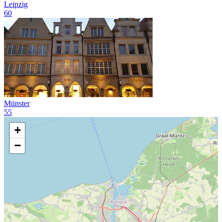
Leipzig
60
Münster
55
+
−