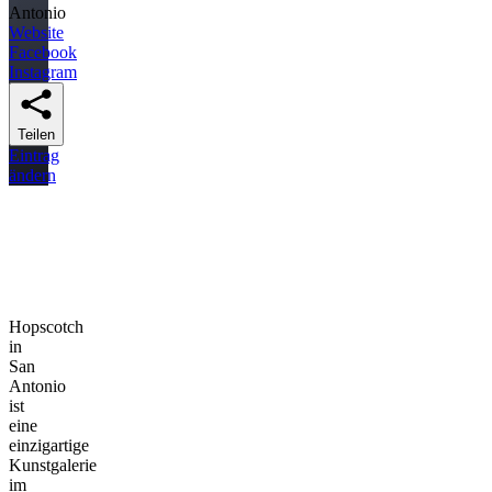
Antonio
Website
Facebook
Instagram
Teilen
Eintrag
ändern
Hopscotch
in
San
Antonio
ist
eine
einzigartige
Kunstgalerie
im