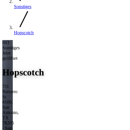
Sonstiges
Hopscotch
HO
Sonstiges
Jetzt
geöffnet
Hopscotch
711
Navarro
St
#100,
San
Antonio,
TX
78205
· San