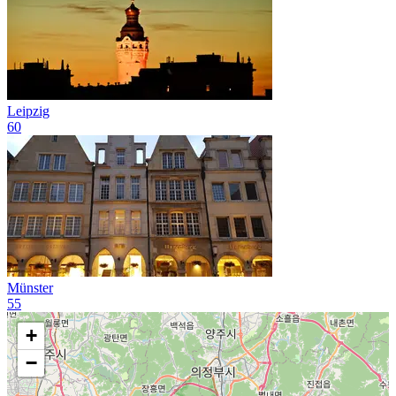
Leipzig
60
Münster
55
+
−