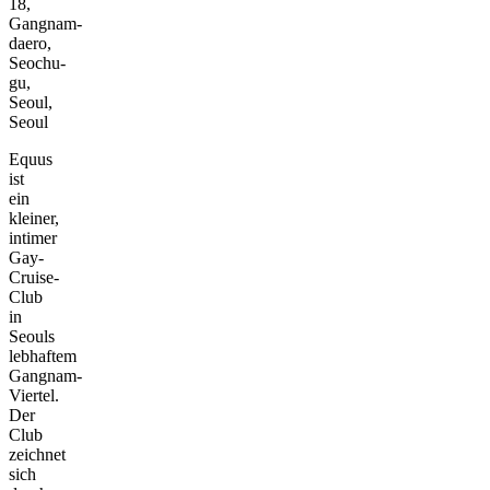
18,
Gangnam-
daero,
Seochu-
gu,
Seoul,
Seoul
Equus
ist
ein
kleiner,
intimer
Gay-
Cruise-
Club
in
Seouls
lebhaftem
Gangnam-
Viertel.
Der
Club
zeichnet
sich