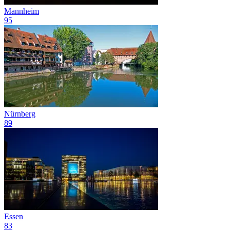
Mannheim
95
Nürnberg
89
Essen
83