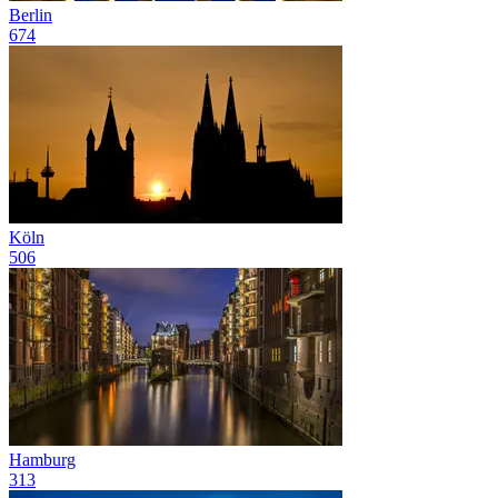
Berlin
674
Köln
506
Hamburg
313