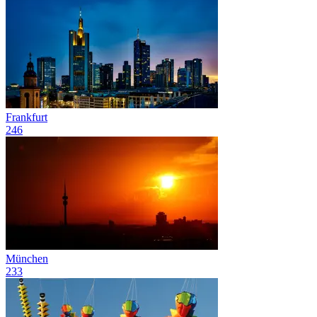
Frankfurt
246
München
233