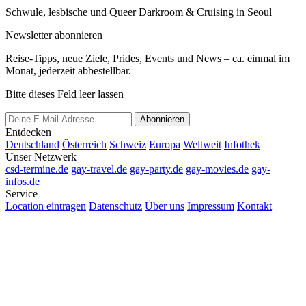
Schwule, lesbische und Queer Darkroom & Cruising in Seoul
Newsletter abonnieren
Reise-Tipps, neue Ziele, Prides, Events und News – ca. einmal im
Monat, jederzeit abbestellbar.
Bitte dieses Feld leer lassen
Abonnieren
Entdecken
Deutschland
Österreich
Schweiz
Europa
Weltweit
Infothek
Unser Netzwerk
csd-termine.de
gay-travel.de
gay-party.de
gay-movies.de
gay-
infos.de
Service
Location eintragen
Datenschutz
Über uns
Impressum
Kontakt