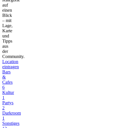
auf
einen
Blick
– mit
Lage,
Karte
und
Tipps
aus
der
Community.
Location
eintragen
Bars
&
Cafes
6
Kultur
1
Partys
2
Darkroom
1
Sonstiges