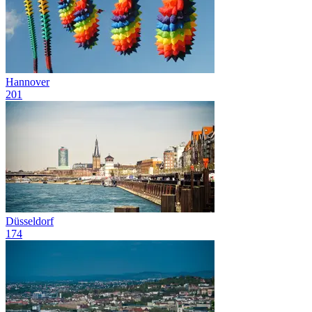
Hannover
201
Düsseldorf
174