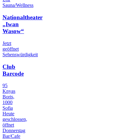
Sauna/Wellness
Nationaltheater
„Iwan
Wasow“
Jetzt
geöffnet
Sehenswürdigkeit
Club
Barcode
95
Knyas
Boris,
1000
Sofia
Heute
geschlossen,
öffnet
Donnerstag
Bar/Cafe