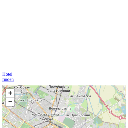
Hotel
finden
+
−