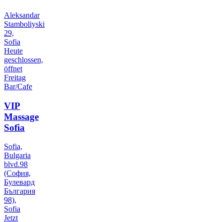
Aleksandar
Stamboliyski
29,
Sofia
Heute
geschlossen,
öffnet
Freitag
Bar/Cafe
VIP
Massage
Sofia
Sofia,
Bulgaria
blvd.98
(София,
Булевард
България
98),
Sofia
Jetzt