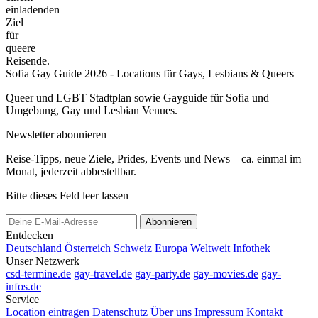
einladenden
Ziel
für
queere
Reisende.
Sofia Gay Guide 2026 - Locations für Gays, Lesbians & Queers
Queer und LGBT Stadtplan sowie Gayguide für Sofia und
Umgebung, Gay und Lesbian Venues.
Newsletter abonnieren
Reise-Tipps, neue Ziele, Prides, Events und News – ca. einmal im
Monat, jederzeit abbestellbar.
Bitte dieses Feld leer lassen
Abonnieren
Entdecken
Deutschland
Österreich
Schweiz
Europa
Weltweit
Infothek
Unser Netzwerk
csd-termine.de
gay-travel.de
gay-party.de
gay-movies.de
gay-
infos.de
Service
Location eintragen
Datenschutz
Über uns
Impressum
Kontakt