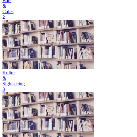
Bars
&
Cafes
2
Kultur
&
Sightseeing
3