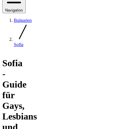
Navigation
Bulgarien
Sofia
Sofia
-
Guide
für
Gays,
Lesbians
und