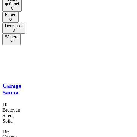
geöffnet
0
Essen
0
Livemusik
0
Weitere
Garage
Sauna
10
Bratovan
Street,
Sofia
Die
Garage