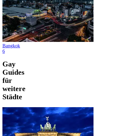
Bangkok
6
Gay
Guides
für
weitere
Städte