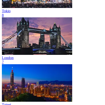
Tokio
8
London
7
Taipei