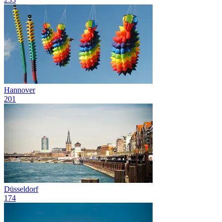
Hannover
201
Düsseldorf
174