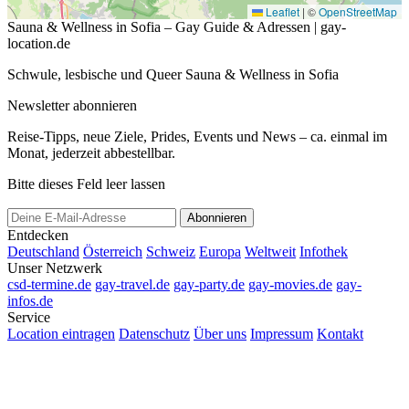
Leaflet
|
©
OpenStreetMap
Sauna & Wellness in Sofia – Gay Guide & Adressen | gay-
location.de
Schwule, lesbische und Queer Sauna & Wellness in Sofia
Newsletter abonnieren
Reise-Tipps, neue Ziele, Prides, Events und News – ca. einmal im
Monat, jederzeit abbestellbar.
Bitte dieses Feld leer lassen
Abonnieren
Entdecken
Deutschland
Österreich
Schweiz
Europa
Weltweit
Infothek
Unser Netzwerk
csd-termine.de
gay-travel.de
gay-party.de
gay-movies.de
gay-
infos.de
Service
Location eintragen
Datenschutz
Über uns
Impressum
Kontakt