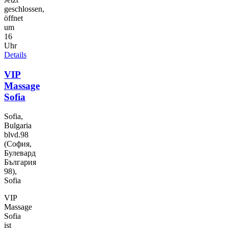
geschlossen,
öffnet
um
16
Uhr
Details
VIP
Massage
Sofia
Sofia,
Bulgaria
blvd.98
(София,
Булевард
България
98),
Sofia
VIP
Massage
Sofia
ist