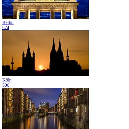
Berlin
674
Köln
506