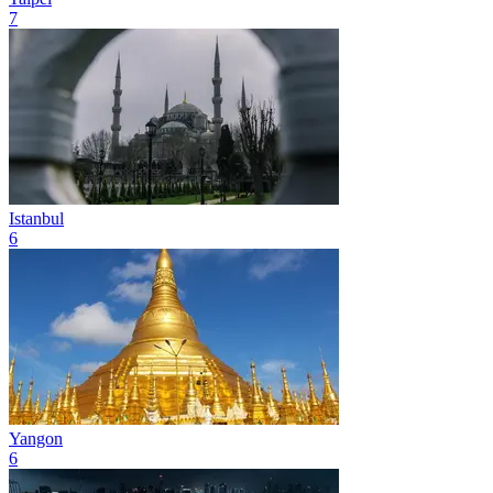
7
Istanbul
6
Yangon
6