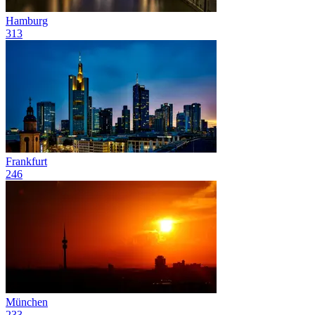
Hamburg
313
Frankfurt
246
München
233