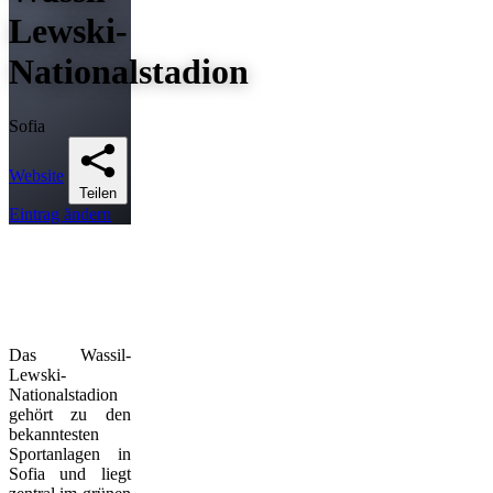
Lewski-
Nationalstadion
Sofia
Website
Teilen
Eintrag ändern
Das Wassil-
Lewski-
Nationalstadion
gehört zu den
bekanntesten
Sportanlagen in
Sofia und liegt