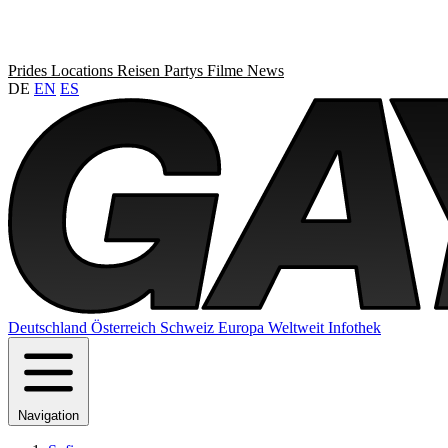
Prides
Locations
Reisen
Partys
Filme
News
DE
EN
ES
Deutschland
Österreich
Schweiz
Europa
Weltweit
Infothek
Navigation