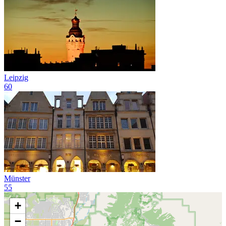
Leipzig
60
Münster
55
+
−