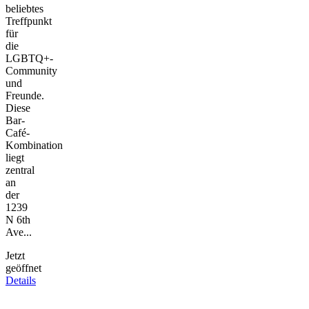
beliebtes
Treffpunkt
für
die
LGBTQ+-
Community
und
Freunde.
Diese
Bar-
Café-
Kombination
liegt
zentral
an
der
1239
N 6th
Ave...
Jetzt
geöffnet
Details