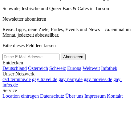
Schwule, lesbische und Queer Bars & Cafes in Tucson
Newsletter abonnieren
Reise-Tipps, neue Ziele, Prides, Events und News – ca. einmal im
Monat, jederzeit abbestellbar.
Bitte dieses Feld leer lassen
Abonnieren
Entdecken
Deutschland
Österreich
Schweiz
Europa
Weltweit
Infothek
Unser Netzwerk
csd-termine.de
gay-travel.de
gay-party.de
gay-movies.de
gay-
infos.de
Service
Location eintragen
Datenschutz
Über uns
Impressum
Kontakt