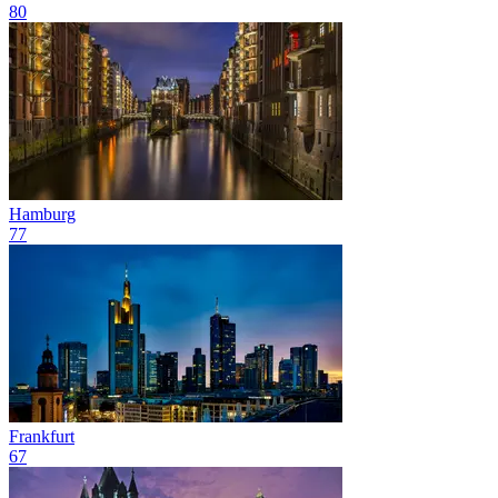
80
Hamburg
77
Frankfurt
67