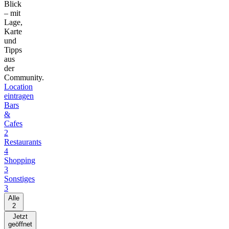
Blick
– mit
Lage,
Karte
und
Tipps
aus
der
Community.
Location
eintragen
Bars
&
Cafes
2
Restaurants
4
Shopping
3
Sonstiges
3
Alle
2
Jetzt
geöffnet