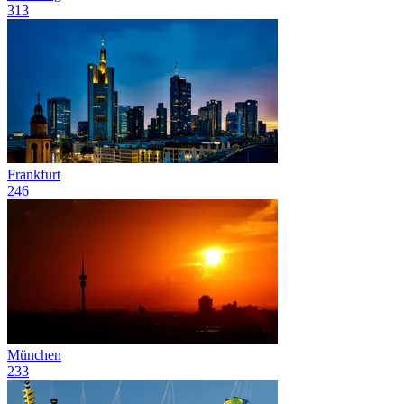
313
Frankfurt
246
München
233