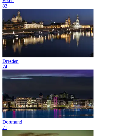
Essen
83
Dresden
74
Dortmund
71