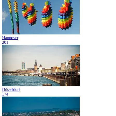
Hannover
201
Düsseldorf
174