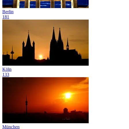
Berlin
181
Köln
133
München