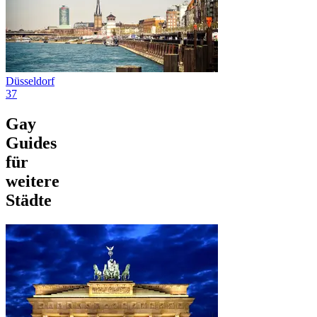
Düsseldorf
37
Gay
Guides
für
weitere
Städte