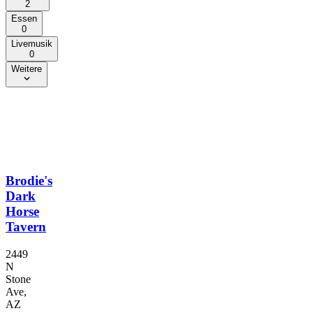
2
Essen
0
Livemusik
0
Weitere
Brodie's
Dark
Horse
Tavern
2449
N
Stone
Ave,
AZ