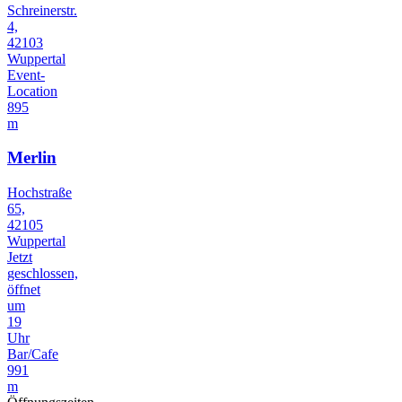
Schreinerstr.
4,
42103
Wuppertal
Event-
Location
895
m
Merlin
Hochstraße
65,
42105
Wuppertal
Jetzt
geschlossen,
öffnet
um
19
Uhr
Bar/Cafe
991
m