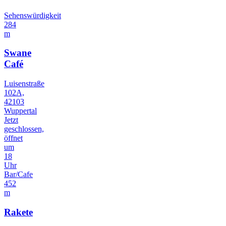
Sehenswürdigkeit
284
m
Swane
Café
Luisenstraße
102A,
42103
Wuppertal
Jetzt
geschlossen,
öffnet
um
18
Uhr
Bar/Cafe
452
m
Rakete