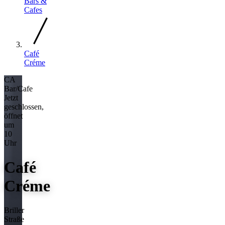
Bars &
Cafes
Café
Créme
CA
Bar/Cafe
Jetzt
geschlossen,
öffnet
um
10
Uhr
Café
Créme
Briller
Straße