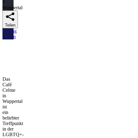
3 ·
Wuppertal
Teilen
Eintrag
ändern
Das
Café
Créme
in
Wuppertal
ist
ein
beliebter
Treffpunkt
in der
LGBTQ+-