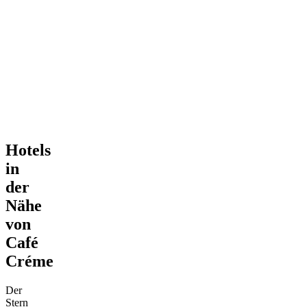
Hotels
in
der
Nähe
von
Café
Créme
Der
Stern