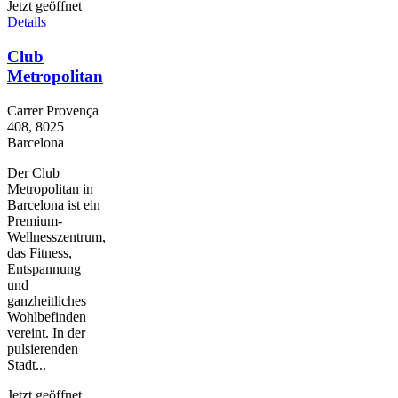
Jetzt geöffnet
Details
Club
Metropolitan
Carrer Provença
408, 8025
Barcelona
Der Club
Metropolitan in
Barcelona ist ein
Premium-
Wellnesszentrum,
das Fitness,
Entspannung
und
ganzheitliches
Wohlbefinden
vereint. In der
pulsierenden
Stadt...
Jetzt geöffnet