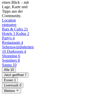
einen Blick – mit
Lage, Karte und
Tipps aus der
Community.
Location
eintragen
Bars & Cafes
21
Hotels
3
Kultur
2
Partys
4
Restaurants
4
Sehenswürdigkeiten
10
Darkroom
4
Shopping
6
Sonstiges
8
Sauna
10
Alle
10
Jetzt geöffnet
7
Essen
1
Livemusik
0
Weitere