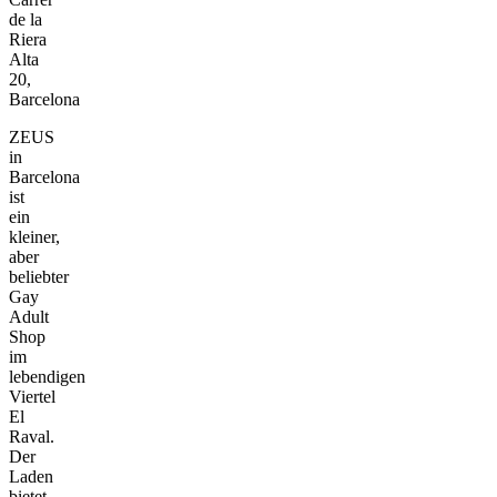
de la
Riera
Alta
20,
Barcelona
ZEUS
in
Barcelona
ist
ein
kleiner,
aber
beliebter
Gay
Adult
Shop
im
lebendigen
Viertel
El
Raval.
Der
Laden
bietet