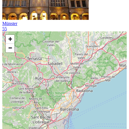
Münster
55
+
−