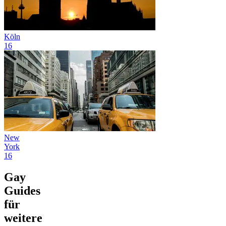
Köln
16
New
York
16
Gay
Guides
für
weitere