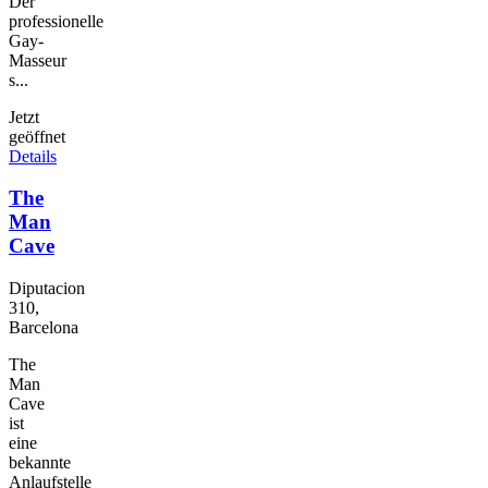
Der
professionelle
Gay-
Masseur
s...
Jetzt
geöffnet
Details
The
Man
Cave
Diputacion
310,
Barcelona
The
Man
Cave
ist
eine
bekannte
Anlaufstelle