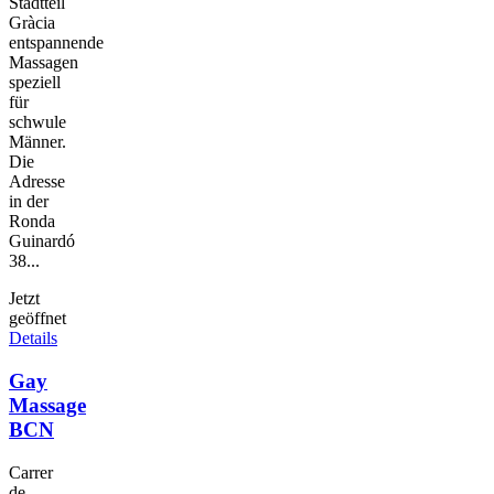
Stadtteil
Gràcia
entspannende
Massagen
speziell
für
schwule
Männer.
Die
Adresse
in der
Ronda
Guinardó
38...
Jetzt
geöffnet
Details
Gay
Massage
BCN
Carrer
de