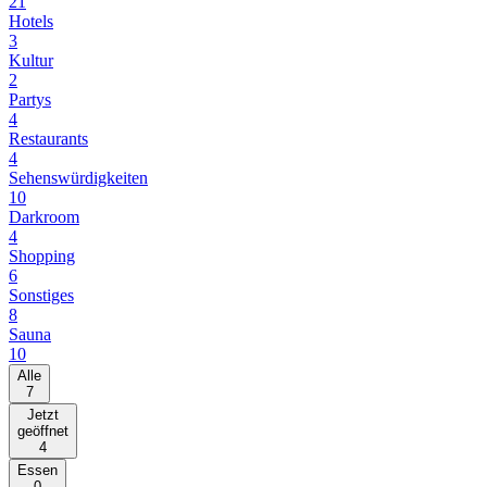
21
Hotels
3
Kultur
2
Partys
4
Restaurants
4
Sehenswürdigkeiten
10
Darkroom
4
Shopping
6
Sonstiges
8
Sauna
10
Alle
7
Jetzt
geöffnet
4
Essen
0