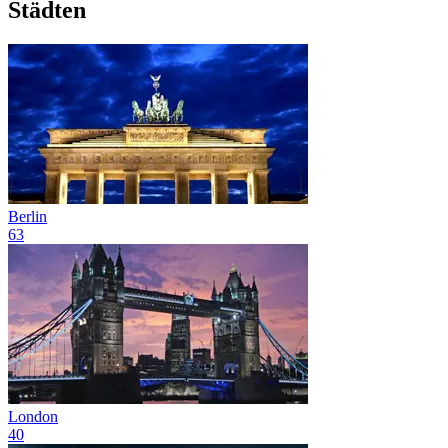
Städten
Berlin
63
London
40