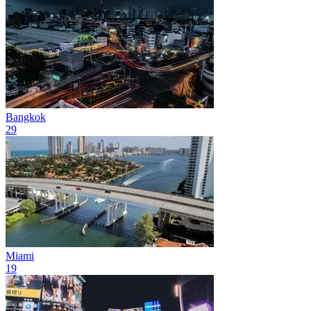
Bangkok
29
Miami
19