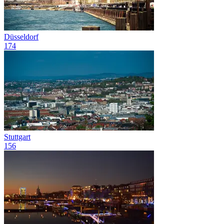
Düsseldorf
174
Stuttgart
156